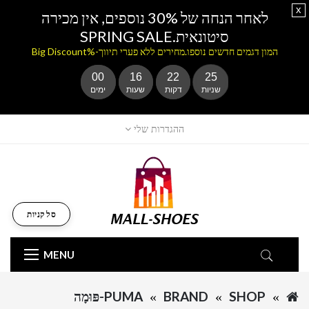
x
לאחר הנחה של 30% נוספים, אין מכירה
סיטונאית.SPRING SALE
המון דגמים חדשים נוספו.מחירים ללא פערי תיווך-%Big Discount
00
16
22
25
שניות
דקות
שעות
ימים
ההגדרות שלי
סל קניות
MENU
SHOP
BRAND
PUMA-פּוּמָה