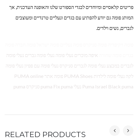
פריטים קלאסיים ומיוחדים לבגדי הספורט שלנו והאופנה העדכנית, אך
המותג פומה גם יודע להפתיע עם בגדים ונעליים טרנדיים ומעוצבים
לגברים, נשים וילדים.
פומה ויקיפדיה פומה סניקרס פומה נעליים פומה ישראל פומה חברה פומה
בגדים פומה שחורה
איפה מוכרים נעלי פומה נעלי פומה גברים נעלי פומה
לגברים במבצע נעלי פומה לגברים סניקרס נעלי פומה עם פפיון נעלי פומה
לקה נעלי פומה לילדות PUMA Shoes פומה אתר PUMA online
Puma Israel Black puma נעלי puma Fix puma סניקרס puma
RELATED PRODUCTS