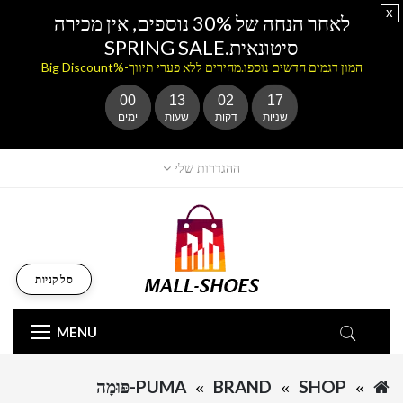
x
לאחר הנחה של 30% נוספים, אין מכירה
סיטונאית.SPRING SALE
המון דגמים חדשים נוספו.מחירים ללא פערי תיווך-%Big Discount
00
13
02
17
שניות
דקות
שעות
ימים
ההגדרות שלי
סל קניות
MENU
SHOP
BRAND
PUMA-פּוּמָה