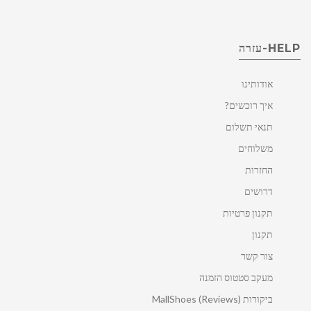
HELP-עזרה
אודותינו
איך רוכשים?
תנאי תשלום
משלוחים
החזרות
דרושים
תקנון פרטיות
תקנון
צור קשר
מעקב סטטוס הזמנה
ביקורות MallShoes (Reviews)