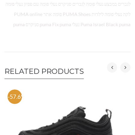
לגברים במבצע נעלי פומה לגברים סניקרס נעלי פומה עם פפיון נעלי פומה
לקה נעלי פומה לילדות PUMA Shoes פומה אתר PUMA online
Puma Israel Black puma נעלי puma Fix puma סניקרס puma
RELATED PRODUCTS
-57.6%