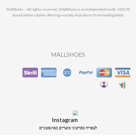
© 2025 MallShoes – All rights reserved. | MallShoes is an independent multi-
brand online retailer offering a variety of products from leading labels.
MALLSHOES
לצפייה בסרטוני מוצרים באינסטגרם