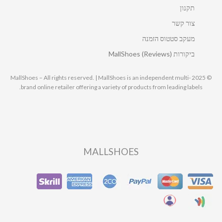
תקנון
צור קשר
מעקב סטטוס הזמנה
ביקורות MallShoes (Reviews)
© 2025 MallShoes – All rights reserved. | MallShoes is an independent multi-
brand online retailer offering a variety of products from leading labels.
MALLSHOES