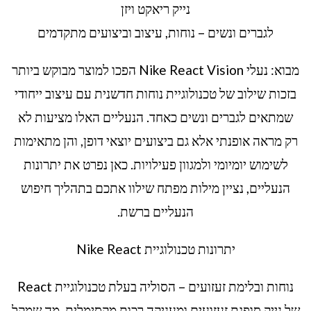
נייק ריאקט ויזן
לגברים ונשים – נוחות, עיצוב וביצועים מתקדמים
מבוא: נעלי Nike React Vision הפכו למוצר מבוקש ביותר
בזכות שילוב של טכנולוגיית נוחות חדשנית עם עיצוב ייחודי
שמתאים לגברים ונשים כאחד. הנעליים האלו מציעות לא
רק מראה אופנתי אלא גם ביצועים יוצאי דופן, והן מתאימות
לשימוש יומיומי ולמגוון פעילויות. כאן נפרט את יתרונות
הנעליים, נציין מילות מפתח שילוו אתכם בתהליך חיפוש
הנעליים ברשת.
יתרונות טכנולוגיית Nike React
נוחות ובלימת זעזועים – הסוליה בעלת טכנולוגיית React
של נייק סופגת זעזועים ומעניקה רכות מקסימלית, מה שמקל