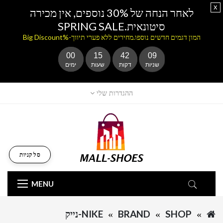
x
לאחר הנחה של 30% נוספים, אין מכירה
סיטונאית.SPRING SALE
המון דגמים חדשים נוספו.מחירים ללא פערי תיווך-%Big Discount
00
15
42
09
שניות
דקות
שעות
ימים
ההגדרות שלי
סל קניות
MENU
SHOP
BRAND
NIKE-נייק