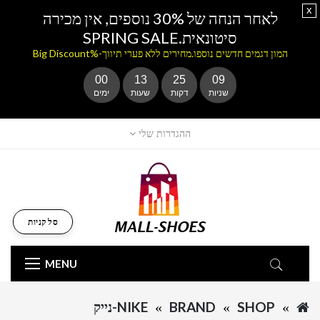
x
לאחר הנחה של 30% נוספים, אין מכירה
סיטונאית.SPRING SALE
המון דגמים חדשים נוספו.מחירים ללא פערי תיווך-%Big Discount
00
13
25
09
שניות
דקות
שעות
ימים
ההגדרות שלי
סל קניות
MENU
SHOP
BRAND
NIKE-נייק