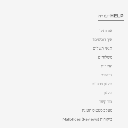
HELP-עזרה
אודותינו
איך רוכשים?
תנאי תשלום
משלוחים
החזרות
דרושים
תקנון פרטיות
תקנון
צור קשר
מעקב סטטוס הזמנה
ביקורות MallShoes (Reviews)