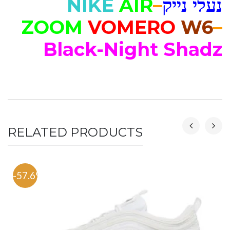
נעלי נייק
–
AIR
NIKE
ZOOM
VOMERO
W6
–
Black-Night Shadz
RELATED PRODUCTS
-57.6%