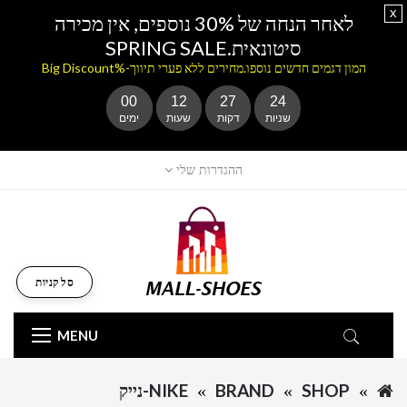
x
לאחר הנחה של 30% נוספים, אין מכירה
סיטונאית.SPRING SALE
המון דגמים חדשים נוספו.מחירים ללא פערי תיווך-%Big Discount
00
12
27
24
שניות
דקות
שעות
ימים
ההגדרות שלי
סל קניות
MENU
SHOP
BRAND
NIKE-נייק