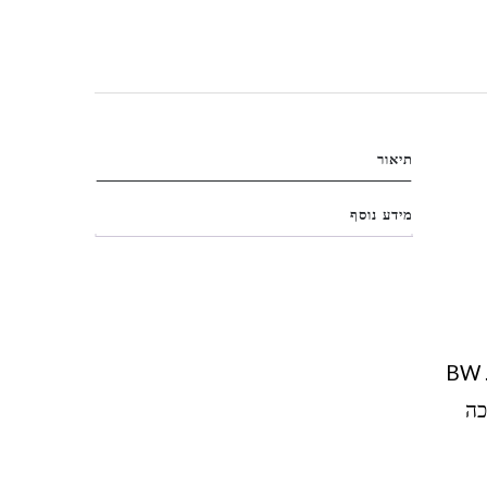
תיאור
מידע נוסף
מחזיר את האסתטיקה של שנות ה־90 עם נגיעה מודרנית של נוחות וחומרים מתקדמים. BW
יכה