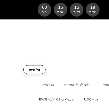
00
15
16
18
שניות
דקות
שעות
ימים
סל קניות
זמנה
לחץ לקטלוג המותגים
סל הקניות
UGG – האגג
NEW BALANCE-ניו באלאנס