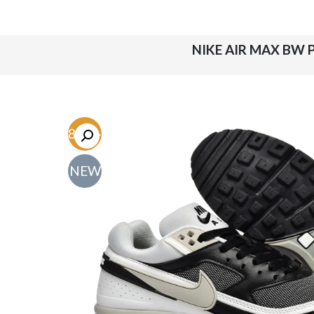
-48.6%
NEW