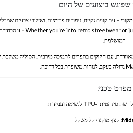
 שפוגש ביצועים של היום
קורי – עם קווים נקיים, גימורים פרימיום, ושילובי צבעים שמבלי
כל צעד שלך. Whether you're into retro streetwear or just want a standout sneaker – זו הבחיר
המושלמת.
מאווררת, עם חיזוקים בתפרים לתמיכה מירבית. הסוליה משלבת 
Ma
גדולה בעקב, לנוחות משופרת בכל דריכה.
מפרט טכני:
סינתטית ו-TPU לנשימה ועמידות
Mid
: קצף מוקצף קל משקל