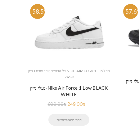
-58.5%
-57.6
כל הדגמים אייר פורס 1 נייק NIKE AIR FORCE 1 החל מ
249₪
נעלי נייק-Nike Air Force 1 Low BLACK
WHITE
600.00
₪
249.00
₪
בחר מהאפשרויות