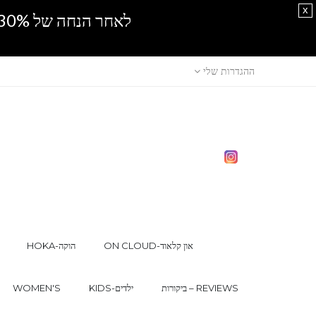
x
לאחר הנחה של 30% נוספים, אין מכירה סיטונאית.SPRING SALE
ההגדרות שלי
ON CLOUD-און קלאוד
HOKA-הוקה
ביקורות – REVIEWS
KIDS-ילדים
WOMEN'S