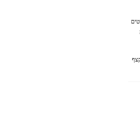
טים
ה
קצף