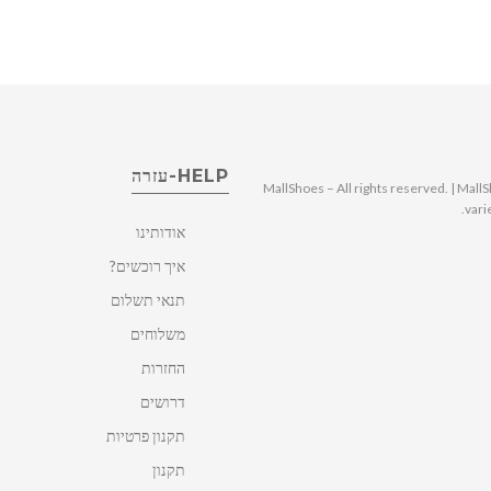
HELP-עזרה
© 2025 MallShoes – All rights reserved. | 
vari
אודותינו
איך רוכשים?
תנאי תשלום
משלוחים
החזרות
דרושים
תקנון פרטיות
תקנון