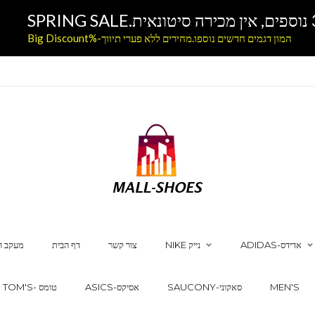
המון דגמים חדשים נוספו.מחירים ללא פערי תיווך-%Big Discount
ADIDAS-אדידס
NIKE נייק
צור קשר
דף הבית
מעקב ה
MEN'S
SAUCONY-סאקוני
ASICS-אסיקס
TOM'S- טומס