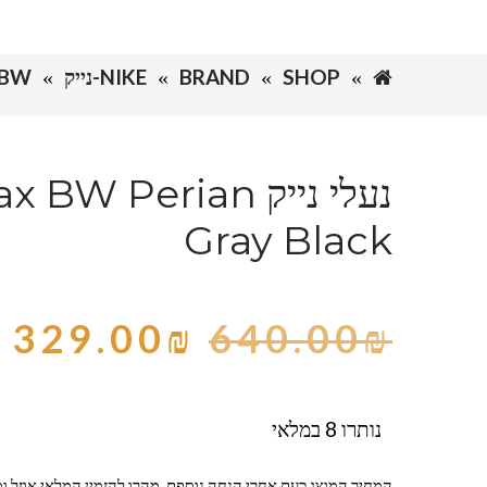
SHOP
BRAND
NIKE-נייק
X BW
נעלי נייק W Perian
Gray Black
329.00
₪
640.00
₪
נותרו 8 במלאי
המחיר המוצג כעת אחרי הנחה נוספת, מהרו להזמין המלאי אוזל ומ