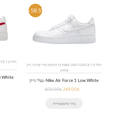
-58.5%
-53.
כל הדגמים אייר פורס 1 נייק NIKE AIR FORCE 1 החל מ
249₪
נעלי נייק-Nike Air Force 1 Low White
600.00
₪
249.00
₪
בחר מהאפשרויות