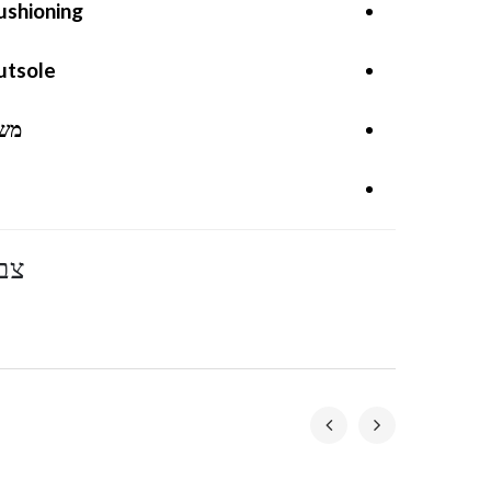
ushioning
utsole
מש
צב