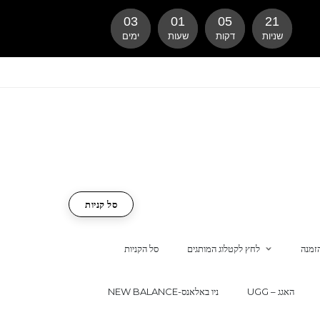
03
01
05
20
שניות
דקות
שעות
ימים
סל קניות
זמנה
לחץ לקטלוג המותגים
סל הקניות
UGG – האגג
NEW BALANCE-ניו באלאנס