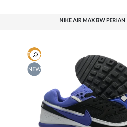
-48.6%
NEW