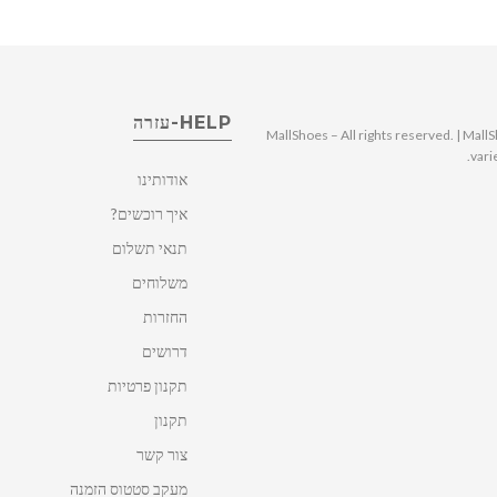
HELP-עזרה
© 2025 MallShoes – All rights reserved. | 
vari
אודותינו
איך רוכשים?
תנאי תשלום
משלוחים
החזרות
דרושים
תקנון פרטיות
תקנון
צור קשר
מעקב סטטוס הזמנה