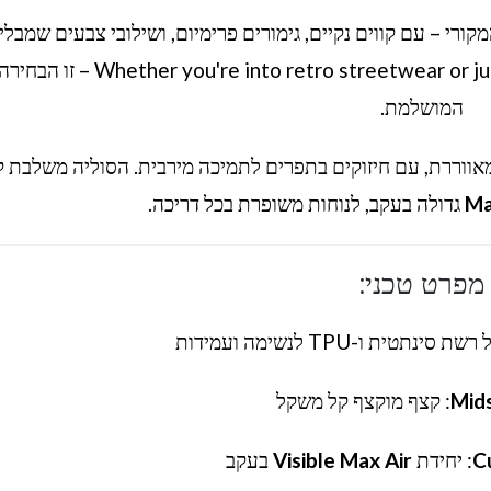
קורי – עם קווים נקיים, גימורים פרימיום, ושילובי צבעים שמבלי
כל צעד שלך. Whether you're into retro streetwear or just want a standout sneaker – זו הבחיר
המושלמת.
מאווררת, עם חיזוקים בתפרים לתמיכה מירבית. הסוליה משלבת 
Ma
גדולה בעקב, לנוחות משופרת בכל דריכה.
מפרט טכני:
סינתטית ו-TPU לנשימה ועמידות
Mid
: קצף מוקצף קל משקל
C
: יחידת
Visible Max Air
בעקב