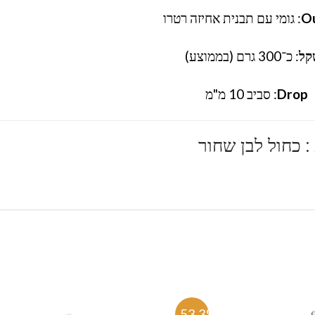
O
: גומי עם תבנית אחיזה רטרו
קל
: כ־300 גרם (בממוצע)
Drop
: סביב 10 מ"מ
: כחול לבן שחור
%
-53.3%