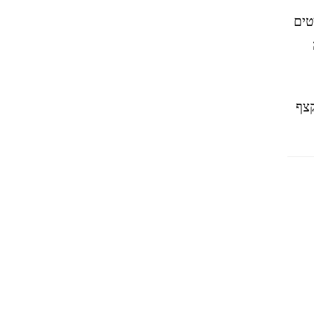
טים
ה
קצף