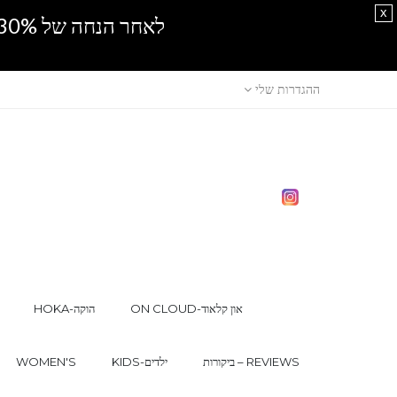
x
לאחר הנחה של 30% נוספים, אין מכירה סיטונאית.SPRING SALE
ההגדרות שלי
ON CLOUD-און קלאוד
HOKA-הוקה
ביקורות – REVIEWS
KIDS-ילדים
WOMEN'S