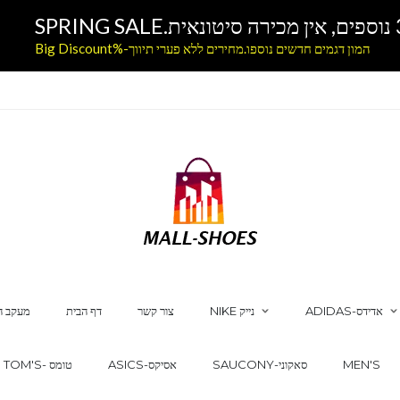
המון דגמים חדשים נוספו.מחירים ללא פערי תיווך-%Big Discount
ADIDAS-אדידס
NIKE נייק
צור קשר
דף הבית
מעקב ה
MEN'S
SAUCONY-סאקוני
ASICS-אסיקס
TOM'S- טומס