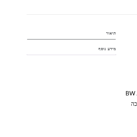
תיאור
מידע נוסף
מחזיר את האסתטיקה של שנות ה־90 עם נגיעה מודרנית של נוחות וחומרים מתקדמים. BW
יכה