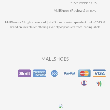
מעקב סטטוס הזמנה
ביקורות MallShoes (Reviews)
© 2025 MallShoes – All rights reserved. | MallShoes is an independent multi-
brand online retailer offering a variety of products from leading labels.
MALLSHOES