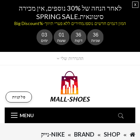
x
לאחר הנחה של 30% נוספים, אין מכירה
סיטונאית.SPRING SALE
המון דגמים חדשים נוספו.מחירים ללא פערי תיווך-%Big Discount
03
01
36
36
שניות
דקות
שעות
ימים
ההגדרות שלי
סל קניות
MENU
SHOP
BRAND
NIKE-נייק