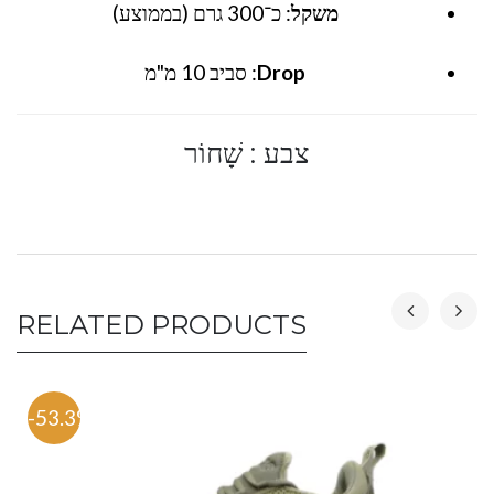
משקל
: כ־300 גרם (בממוצע)
Drop
: סביב 10 מ"מ
צבע : שָׁחוֹר
RELATED PRODUCTS
-53.3%