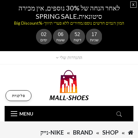
x
לאחר הנחה של 30% נוספים, אין מכירה
סיטונאית.SPRING SALE
המון דגמים חדשים נוספו.מחירים ללא פערי תיווך-%Big Discount
02
06
52
17
שניות
דקות
שעות
ימים
ההגדרות שלי
סל קניות
MENU
SHOP
BRAND
NIKE-נייק