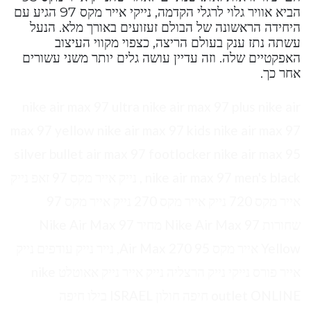
הביא אוויר גלוי לרגלי הקדמה, נייקי אייר מקס 97 הגיע עם
היחידה הראשונה של הבולם זעזועים באורך מלא. הנעל
עשתה נתז ענק בעולם הריצה, כצפוי מקווי העיצוב
האפקטיים שלה. וזה עדיין עושה גלים יותר משני עשורים
אחר כך.
nike air max 97 ultra nike air max 97 plus nike air
max 97 yellow nike air max 97 kids nike air max 97
silver bullet air max 97 footlocker nike air max 95
nike air max 97 men's black , נייק אייר מקס 97 זאפ נייק
אייר מקס 720 נייק אייר מקס 270 נייק אייר מקס 97
שחורות Nike Air Max 97 מחיר Nike Air Max 97
Yellow אייר מקס 95 Air Max 270, נייר נייק עודפים נייק
אייר פורס נייקי נייק הרצליה נייק אייר נייק אאוטלט nike
outlet ONLINE חיפה חולון ISRAEL בילו חיפה