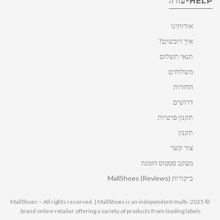
HELP-עזרה
אודותינו
איך רוכשים?
תנאי תשלום
משלוחים
החזרות
דרושים
תקנון פרטיות
תקנון
צור קשר
מעקב סטטוס הזמנה
ביקורות MallShoes (Reviews)
© 2025 MallShoes – All rights reserved. | MallShoes is an independent multi-
brand online retailer offering a variety of products from leading labels.