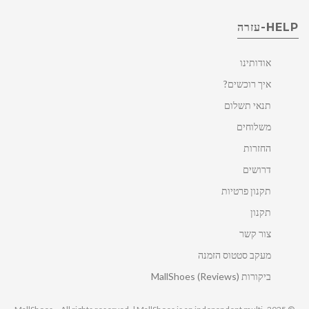
HELP-עזרה
אודותינו
איך רוכשים?
תנאי תשלום
משלוחים
החזרות
דרושים
תקנון פרטיות
תקנון
צור קשר
מעקב סטטוס הזמנה
ביקורות MallShoes (Reviews)