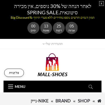
x
לאחר הנחה של 30% נוספים, אין מכירה
סיטונאית.SPRING SALE
המון דגמים חדשים נוספו.מחירים ללא פערי תיווך-%Big Discount
00
13
25
05
שניות
דקות
שעות
ימים
ההגדרות שלי
סל קניות
MENU
SHOP
BRAND
NIKE-נייק