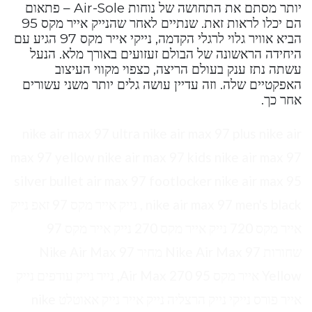
יותר מסתם את התחושה של נוחות Air-Sole – פתאום
הם יכלו לראות זאת. שנתיים לאחר שהנייק אייר מקס 95
הביא אוויר גלוי לרגלי הקדמה, נייקי אייר מקס 97 הגיע עם
היחידה הראשונה של הבולם זעזועים באורך מלא. הנעל
עשתה נתז ענק בעולם הריצה, כצפוי מקווי העיצוב
האפקטיים שלה. וזה עדיין עושה גלים יותר משני עשורים
אחר כך.
nike air max 97 ultra nike air max 97 plus nike air
max 97 yellow nike air max 97 kids nike air max 97
silver bullet air max 97 footlocker nike air max 95
nike air max 97 men's black , נייק אייר מקס 97 זאפ נייק
אייר מקס 720 נייק אייר מקס 270 נייק אייר מקס 97
שחורות Nike Air Max 97 מחיר Nike Air Max 97
Yellow אייר מקס 95 Air Max 270, נייר נייק עודפים נייק
אייר פורס נייקי נייק הרצליה נייק אייר נייק אאוטלט nike