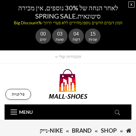
x
לאחר הנחה של 30% נוספים, אין מכירה
סיטונאית.SPRING SALE
המון דגמים חדשים נוספו.מחירים ללא פערי תיווך-%Big Discount
00
03
04
15
שניות
דקות
שעות
ימים
ההגדרות שלי
סל קניות
MENU
SHOP
BRAND
NIKE-נייק