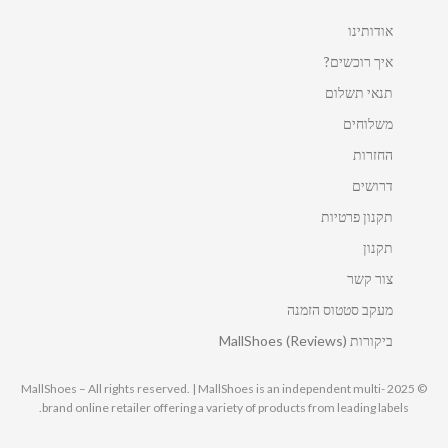
אודותינו
איך רוכשים?
תנאי תשלום
משלוחים
החזרות
דרושים
תקנון פרטיות
תקנון
צור קשר
מעקב סטטוס הזמנה
ביקורות MallShoes (Reviews)
© 2025 MallShoes – All rights reserved. | MallShoes is an independent multi-
brand online retailer offering a variety of products from leading labels.