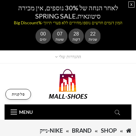
x
לאחר הנחה של 30% נוספים, אין מכירה
סיטונאית.SPRING SALE
המון דגמים חדשים נוספו.מחירים ללא פערי תיווך-%Big Discount
00
07
28
22
שניות
דקות
שעות
ימים
ההגדרות שלי
סל קניות
MENU
SHOP
BRAND
NIKE-נייק