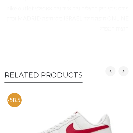
פורס נייקי נייק הרצליה נייק אייר נייק אאוטלט nike outlet
ONLINE חיפה חולון ISRAEL בילו חיפה MADRID זכרון
חוצות המפרץ
RELATED PRODUCTS
-58.5%