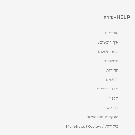
HELP-עזרה
אודותינו
איך רוכשים?
תנאי תשלום
משלוחים
החזרות
דרושים
תקנון פרטיות
תקנון
צור קשר
מעקב סטטוס הזמנה
ביקורות MallShoes (Reviews)