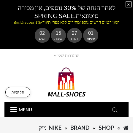
x
לאחר הנחה של 30% נוספים, אין מכירה
סיטונאית.SPRING SALE
המון דגמים חדשים נוספו.מחירים ללא פערי תיווך-%Big Discount
02
15
27
01
שניות
דקות
שעות
ימים
ההגדרות שלי
סל קניות
MENU
SHOP
BRAND
NIKE-נייק