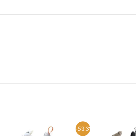
%
-53.3%