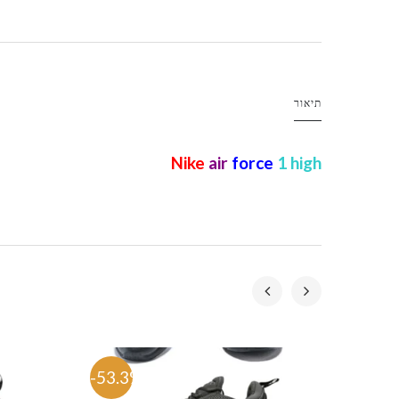
תיאור
Nike
air
force
1 high
-53.3%
-50.