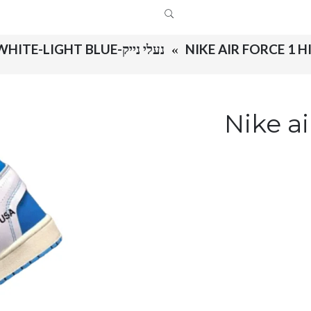
NIKE AIR FORCE 1 H
נעלי נייק-NIKE AIR FORCE 1 HIGH WHITE-LIGHT BLUE
Nike air f