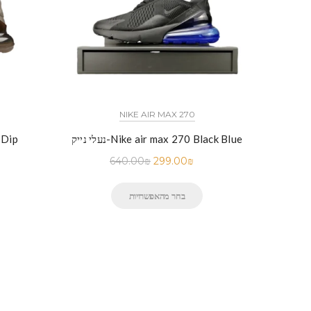
NIKE AIR MAX 270
כל הדגמים אייר פורס 1 נייק NIKE AIR FORCE 1 החל מ
נעלי נייק-Nike air max 270 Black Blue
נעלי נ
 נייק -Nike Air Force 1 Low White
640.00
₪
299.00
₪
בחר מהאפשרויות