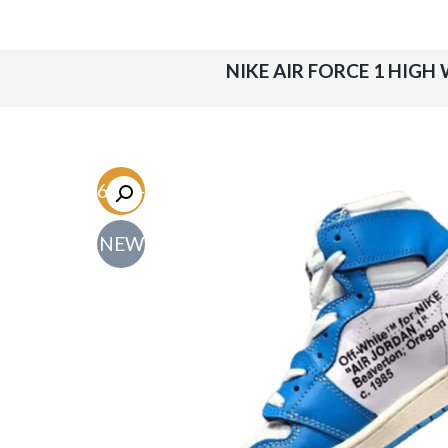
-46.2%
NEW