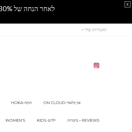
x
לאחר הנחה של 30% נוספים, אין מכירה סיטונאית.SPRING SALE
ההגדרות שלי
ON CLOUD-און קלאוד
HOKA-הוקה
ביקורות – REVIEWS
KIDS-ילדים
WOMEN'S