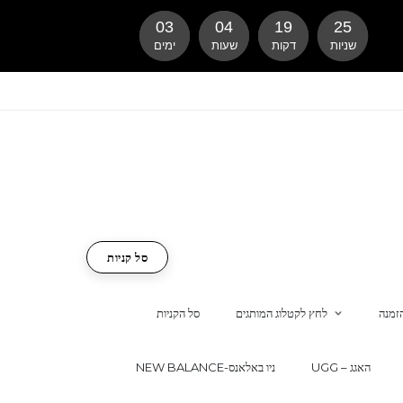
03
04
19
24
שניות
דקות
שעות
ימים
סל קניות
זמנה
לחץ לקטלוג המותגים
סל הקניות
UGG – האגג
NEW BALANCE-ניו באלאנס