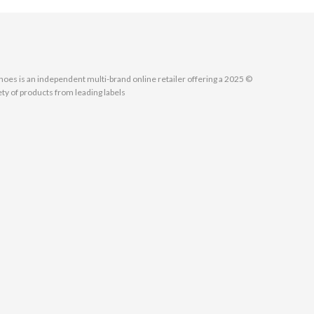
MallShoes is an independent multi-brand online retailer offering a
ety of products from leading labels.