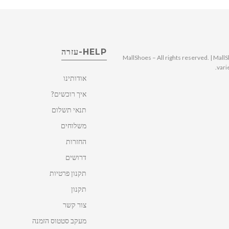
HELP-עזרה
© 2025 MallShoes – All rights reserved. | 
vari
אודותינו
איך רוכשים?
תנאי תשלום
משלוחים
החזרות
דרושים
תקנון פרטיות
תקנון
צור קשר
מעקב סטטוס הזמנה