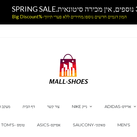
המון דגמים חדשים נוספו.מחירים ללא פערי תיווך-%Big Discount
ADIDAS-אדידס
NIKE נייק
צור קשר
דף הבית
מעקב ה
MEN'S
SAUCONY-סאקוני
ASICS-אסיקס
TOM'S- טומס