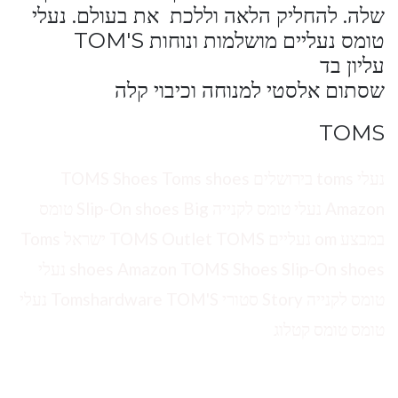
שלה. להחליק הלאה וללכת את בעולם. נעלי
טומס נעליים מושלמות ונוחות TOM'S
עליון בד
שסתום אלסטי למנוחה וכיבוי קלה
TOMS
נעלי toms בירושלים TOMS Shoes Toms shoes
Amazon נעלי טומס לקנייה Slip-On shoes Big טומס
במבצע om נעליים TOMS Outlet TOMS ישראל Toms
shoes Amazon TOMS Shoes Slip-On shoes נעלי
טומס לקנייה Story סטורי Tomshardware TOM'S נעלי
טומס טומס קטלוג