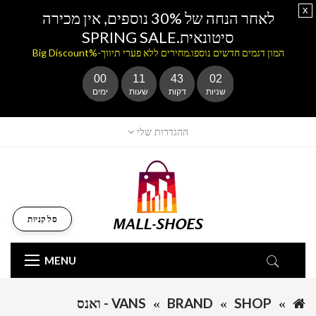
x
לאחר הנחה של 30% נוספים, אין מכירה
סיטונאית.SPRING SALE
המון דגמים חדשים נוספו.מחירים ללא פערי תיווך-%Big Discount
00
11
43
02
שניות
דקות
שעות
ימים
ההגדרות שלי
סל קניות
MENU
SHOP
BRAND
VANS - ואנס