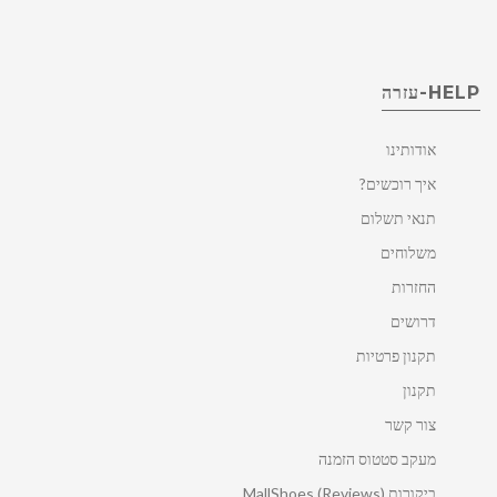
HELP-עזרה
אודותינו
איך רוכשים?
תנאי תשלום
משלוחים
החזרות
דרושים
תקנון פרטיות
תקנון
צור קשר
מעקב סטטוס הזמנה
ביקורות MallShoes (Reviews)