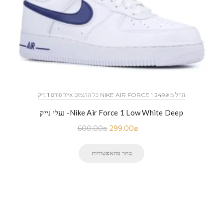
כל הדגמים אייר פורס 1 נייק NIKE AIR FORCE 1 החל מ 249₪
נעלי נייק -Nike Air Force 1 Low White Deep
600.00
₪
299.00
₪
בחר מהאפשרויות