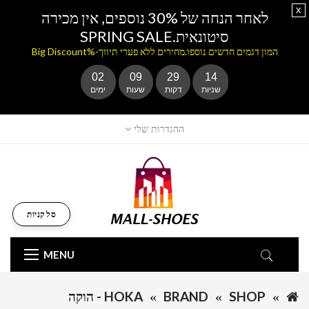
x
לאחר הנחה של 30% נוספים, אין מכירה
סיטונאית.SPRING SALE
המון דגמים חדשים נוספו.מחירים ללא פערי תיווך-%Big Discount
02
09
29
14
שניות
דקות
שעות
ימים
ההגדרות שלי
סל קניות
MENU
SHOP
BRAND
HOKA - הוקה