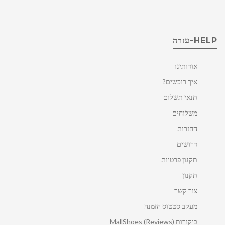
HELP-עזרה
אודותינו
איך רוכשים?
תנאי תשלום
משלוחים
החזרות
דרושים
תקנון פרטיות
תקנון
צור קשר
מעקב סטטוס הזמנה
ביקורות MallShoes (Reviews)