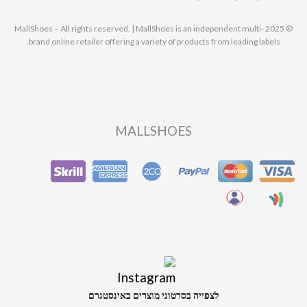
© 2025 MallShoes – All rights reserved. | MallShoes is an independent multi-
brand online retailer offering a variety of products from leading labels.
MALLSHOES
לצפייה בסרטוני מוצרים באינסטגרם