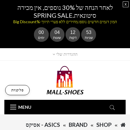
x
לאחר הנחה של 30% נוספים, אין מכירה
סיטונאית.SPRING SALE
המון דגמים חדשים נוספו.מחירים ללא פערי תיווך-%Big Discount
00
04
12
53
שניות
דקות
שעות
ימים
ההגדרות שלי
סל קניות
MENU
SHOP
BRAND
ASICS - אסיקס