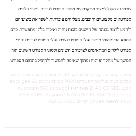
שלמבנה הקגל לייצור מתקדם של מוצרי ספורט לגברים, נשים וילדים.
ספורטאים מקצועיים וחובבים, מצליחים עובדתית לשפר את ביצועיהם
ולהגיע לרמה גבוהה של הישגים בזכות נוחות ואיכות בלתי מתפשרת. כיום,
המותג הבינלאומי מייצר נעלי ספורט לנשים, נעלי ספורט לגברים ונעלי
ספורט לילדים המתאימים לצרכיהם השונים ולסוגי הספורט השונים תוך
המשך של מחקר ופיתוח ומתוך שאיפה להמשיך ולהוביל בתחום הספורט.
אסיקס קיאנו אסיקס ישראל אסיקס 2020 אסיקס נימבוס אסיקס עודפים
אסיקס נשים נעלי אסיקס גברים 2020 אסיקס נימבוס 22 asics gel-
quantum 360 asics gel-nimbus 21 ASICS GEL-Lyte
ASICS GEL-Kayano 26 ASICS GEL ASICS Running
Shoes men's Asics ישראל ASICS 2020