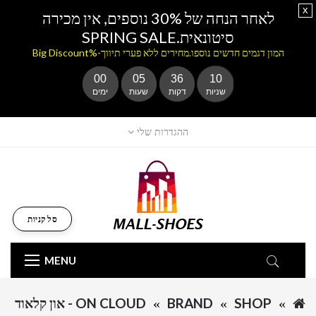
x
לאחר הנחה של 30% נוספים, אין מכירה
סיטונאית.SPRING SALE
המון דגמים חדשים נוספו.מחירים ללא פערי תיווך-%Big Discount
00
05
36
10
שניות
דקות
שעות
ימים
ההגדרות שלי
סל קניות
MENU
SHOP
BRAND
ON CLOUD - און קלאוד