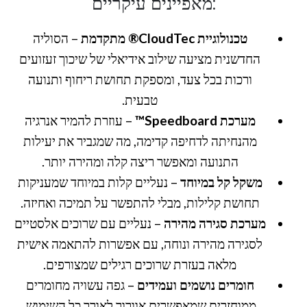
:מאפיינים עיקריים
טכנולוגיית CloudTec® מתקדמת
– הסוליה
החדשנית מציעה שילוב אידיאלי של שיכוך זעזועים
ורכות בכל צעד, ומספקת תחושת ריחוף ותנועה
טבעית.
מערכת Speedboard™
– עוזרת להמיר אנרגיה
מהנחיתה לדחיפה קדימה, מה שמגביר את יעילות
התנועה ומאפשר ריצה קלה ומהירה יותר.
משקל קל במיוחד
– נעליים קלות במיוחד שמעניקות
תחושת קלילות, מבלי להתפשר על תמיכה ואחיזה.
מערכת סגירה מהירה
– נעליים עם שרוכים אלסטיים
לסגירה מהירה ונוחה, עם אפשרות להתאמה אישית
מלאה בעזרת שרוכים רגילים שמצורפים.
חומרים נושמים ועמידים
– גפה עשויה מחומרים
ממוחזרים שמאפשרים אוורור לאורך כל השימוש,