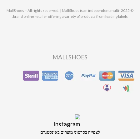
© 2025 MallShoes – All rights reserved. | MallShoes is an independent multi-
brand online retailer offering a variety of products from leading labels.
MALLSHOES
לצפייה בסרטוני מוצרים באינסטגרם