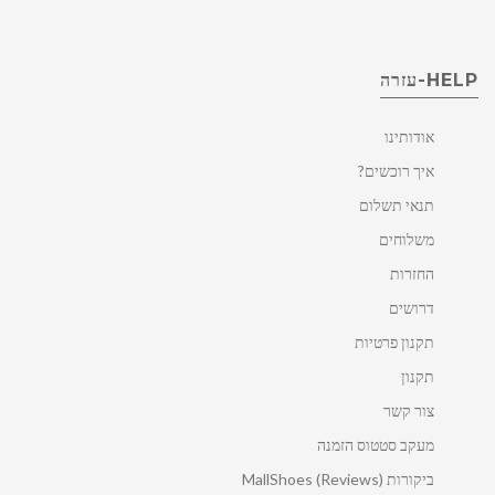
HELP-עזרה
אודותינו
איך רוכשים?
תנאי תשלום
משלוחים
החזרות
דרושים
תקנון פרטיות
תקנון
צור קשר
מעקב סטטוס הזמנה
ביקורות MallShoes (Reviews)