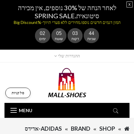
x
לאחר הנחה של 30% נוספים, אין מכירה
סיטונאית.SPRING SALE
המון דגמים חדשים נוספו.מחירים ללא פערי תיווך-%Big Discount
02
05
03
44
שניות
דקות
שעות
ימים
ההגדרות שלי
סל קניות
MENU
SHOP
BRAND
ADIDAS-אדידס