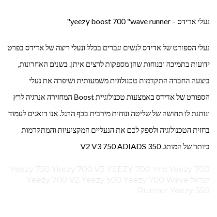
נעלי אדידס – yeezy boost 700 "wave runner"
נעלי הספורט של אדידס לנשים וגברים בכלל ונעלי ריצה של אדידס בפרט
ידועות בתמיכה ובנוחות שהן מספקות לרצים איתן. בשנים האחרונות,
ביצעה החברה התקדמות טכנולוגית משמעותית ושיפרה את נעלי
הספורט של אדידס באמצעות טכנולוגיית Boost המחזירה אנרגיה לרץ
ונותנת לו תחושה של שליטה ונוחות מירבית בכף הרגל. אנו דואגים לעמוד
בחזית הטכנולוגיה ולספק לכם את הנעליים המקצועיות והמתקדמות
ביותר של המותג. V2 V3 750 ADIADS 350
Yeezy 700 מחיר Yeezy 750 Yeezy 700 V3 YEEZY 700
ישראל Yeezy 700 V2 Yeezy 500 Yeezy 700 Wave
Runner Yeezy 350