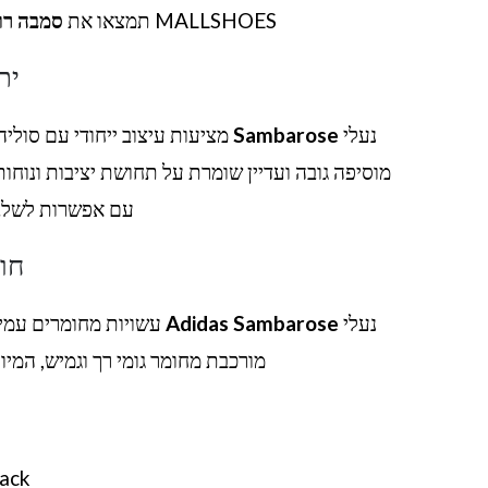
MALLSHOES תמצאו את
סמבה רוז
ית
נעלי
Sambarose
מציעות עיצוב ייחודי עם סולי
מוסיפה גובה ועדיין שומרת על תחושת יציבות ונוחות
עם אפשרות לשלב א
חו
נעלי
Adidas Sambarose
עשויות מחומרים עמיד
מורכבת מחומר גומי רך וגמיש, המיו
ack