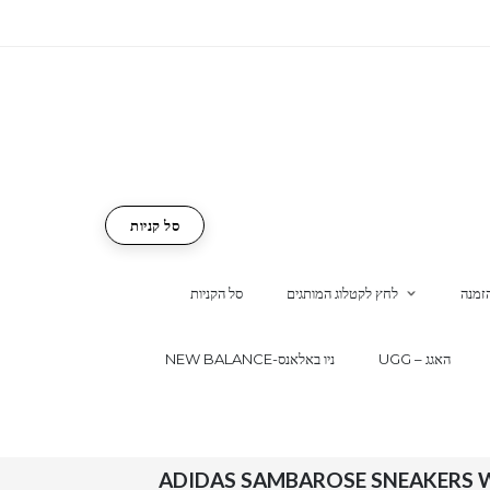
סל קניות
זמנה
לחץ לקטלוג המותגים
סל הקניות
UGG – האגג
NEW BALANCE-ניו באלאנס