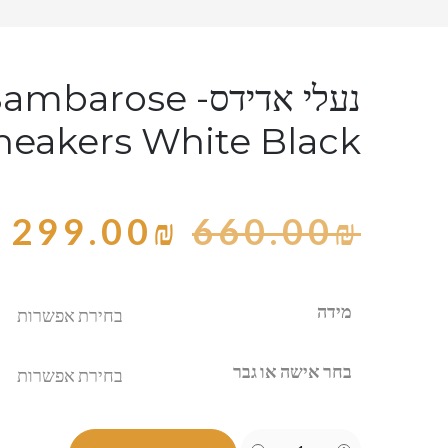
נעלי אדידס- rose
neakers White Black
299.00
₪
660.00
₪
מידה
בחר אישה או גבר