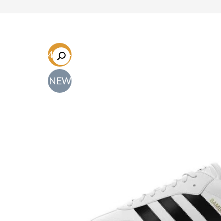
-54.7%
NEW