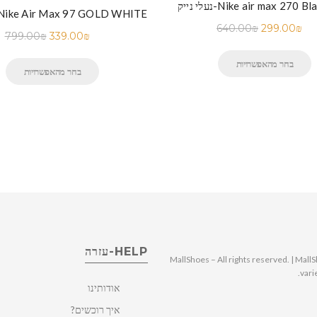
Nike air max 270 Black Blue
נעלי נייק-ike Air Max 97 GOLD WHITE
640.00
₪
299.00
₪
799.00
₪
339.00
₪
בחר מהאפשרויות
בחר מהאפשרויות
HELP-עזרה
© 2025 MallShoes – All rights reserved. | 
vari
אודותינו
איך רוכשים?