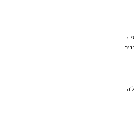
מת
דים,
יה