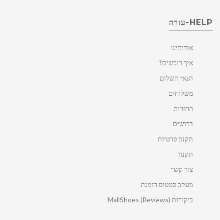
HELP-עזרה
אודותינו
איך רוכשים?
תנאי תשלום
משלוחים
החזרות
דרושים
תקנון פרטיות
תקנון
צור קשר
מעקב סטטוס הזמנה
ביקורות MallShoes (Reviews)