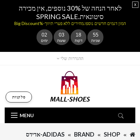
x
לאחר הנחה של 30% נוספים, אין מכירה
סיטונאית.SPRING SALE
המון דגמים חדשים נוספו.מחירים ללא פערי תיווך-%Big Discount
02
03
18
55
שניות
דקות
שעות
ימים
ההגדרות שלי
סל קניות
MENU
SHOP
BRAND
ADIDAS-אדידס