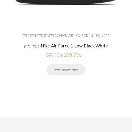
כל הדגמים אייר פורס 1 נייק NIKE AIR FORCE 1 החל מ 249₪
נעלי נייק-Nike Air Force 1 Low Black White
650.00
₪
299.00
₪
בחר מהאפשרויות