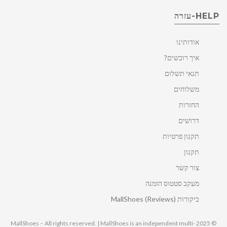
HELP-עזרה
אודותינו
איך רוכשים?
תנאי תשלום
משלוחים
החזרות
דרושים
תקנון פרטיות
תקנון
צור קשר
מעקב סטטוס הזמנה
ביקורות MallShoes (Reviews)
© 2025 MallShoes – All rights reserved. | MallShoes is an independent multi-