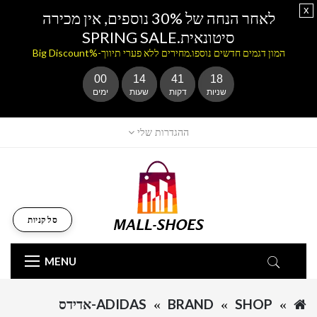
x
לאחר הנחה של 30% נוספים, אין מכירה
סיטונאית.SPRING SALE
המון דגמים חדשים נוספו.מחירים ללא פערי תיווך-%Big Discount
00
14
41
18
שניות
דקות
שעות
ימים
ההגדרות שלי
סל קניות
MENU
SHOP
BRAND
ADIDAS-אדידס