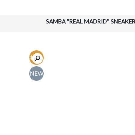
-54.7%
NEW