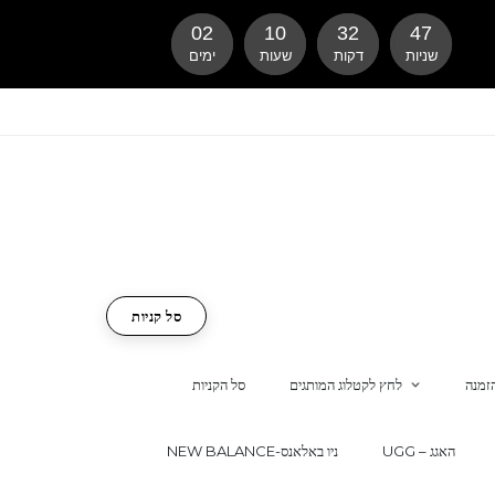
02
10
32
46
שניות
דקות
שעות
ימים
סל קניות
זמנה
לחץ לקטלוג המותגים
סל הקניות
UGG – האגג
NEW BALANCE-ניו באלאנס