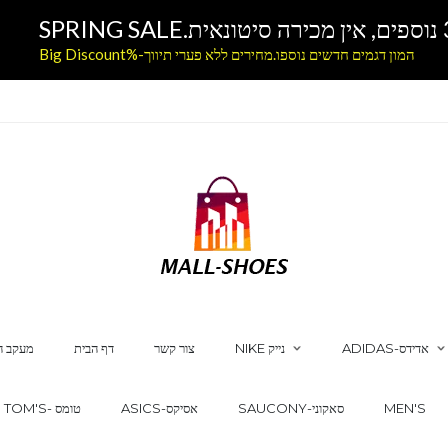
המון דגמים חדשים נוספו.מחירים ללא פערי תיווך-%Big Discount
ADIDAS-אדידס
NIKE נייק
צור קשר
דף הבית
מעקב ה
MEN'S
SAUCONY-סאקוני
ASICS-אסיקס
TOM'S- טומס