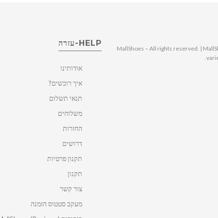
HELP-עזרה
© 2025 MallShoes – All rights reserved. | 
vari
אודותינו
איך רוכשים?
תנאי תשלום
משלוחים
החזרות
דרושים
תקנון פרטיות
תקנון
צור קשר
מעקב סטטוס הזמנה