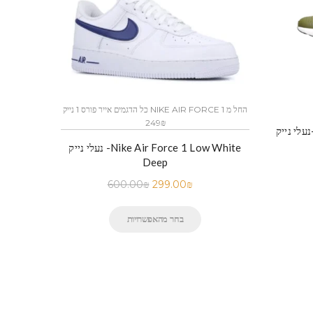
כל הדגמים אייר פורס 1 נייק NIKE AIR FORCE 1 החל מ
249₪
נעלי נייק -Nike Air Force 1 Low White
Deep
600.00
₪
299.00
₪
בחר מהאפשרויות