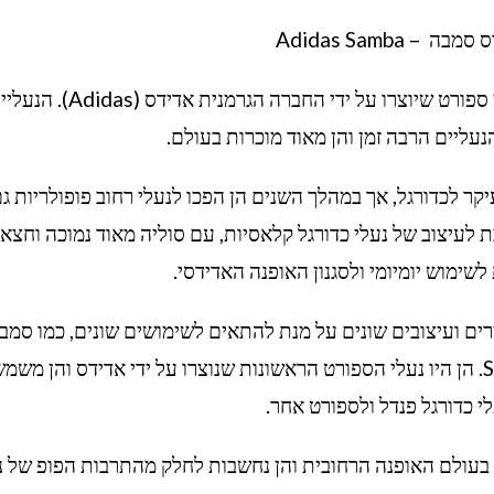
 Adidas Samba
אדידס סמבה (Adidas Samba) היא סדרת נעלי ספורט שיוצרו על ידי החברה הגרמנית אדידס (as
ליים הרבה זמן והן מאוד מוכרות בעולם.
 לראשונה בשנת 1950 וייעדו בעיקר לכדורגל, אך במהלך השנים הן הפכו לנעלי רחוב פופולריות ג
עיצוב של נעלי כדורגל קלאסיות, עם סוליה מאוד נמוכה וחצא
 לשימוש יומיומי ולסגנון האופנה האדידסי.
ים ועיצובים שונים על מנת להתאים לשימושים שונים, כמו סמב
אוריגינל (Samba iginals) וסמבה Samba Classic. הן היו נעלי הספורט הראשונות שנוצרו על ידי אדידס והן מ
לי כדורגל פנדל ולספורט אחר.
ת בעולם האופנה הרחובית והן נחשבות לחלק מהתרבות הפופ של נ