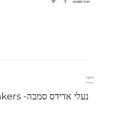
SHARE THIS:
תיאור
נעלי אדידס סמבה- Samba "Real Madrid" sneakers