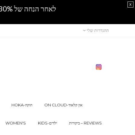
x
לאחר הנחה של 30% נוספים, אין מכירה סיטונאית.SPRING SALE
ההגדרות שלי
ON CLOUD-און קלאוד
HOKA-הוקה
ביקורות – REVIEWS
KIDS-ילדים
WOMEN'S