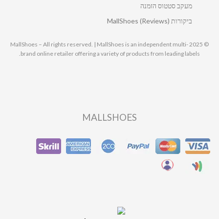
מעקב סטטוס הזמנה
ביקורות MallShoes (Reviews)
© 2025 MallShoes – All rights reserved. | MallShoes is an independent multi-
brand online retailer offering a variety of products from leading labels.
MALLSHOES