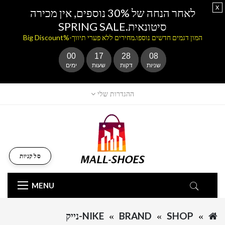
x
לאחר הנחה של 30% נוספים, אין מכירה
סיטונאית.SPRING SALE
המון דגמים חדשים נוספו.מחירים ללא פערי תיווך-%Big Discount
00
17
28
08
שניות
דקות
שעות
ימים
ההגדרות שלי
סל קניות
MENU
SHOP
BRAND
NIKE-נייק