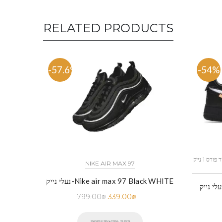
RELATED PRODUCTS
-57.6%
-54%
כל הדגמים אייר פורס 1 נייק NIKE AIR FORCE 1 החל מ
NIKE AIR MAX 97
נעלי נייק-Nike air max 97 Black WHITE
 נייק-Nike Air Force 1 Low Black
799.00
₪
339.00
₪
בחר מהאפשרויות