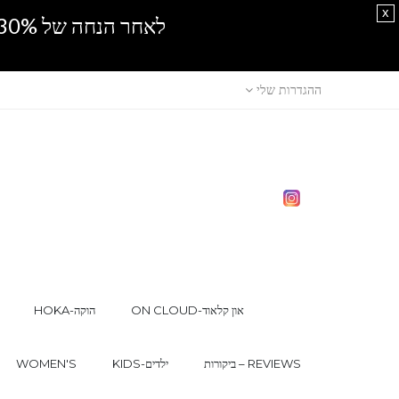
x
לאחר הנחה של 30% נוספים, אין מכירה סיטונאית.SPRING SALE
ההגדרות שלי
ON CLOUD-און קלאוד
HOKA-הוקה
ביקורות – REVIEWS
KIDS-ילדים
WOMEN'S