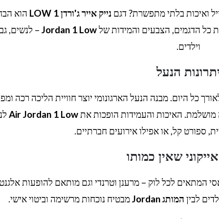
ל ואיכות בלתי מתפשרת? דגם
נייק אייר ג'ורדן 1 LOW
הוא הבח
Jordan 1 Low
– לנשים, גב
וילדים.
תרונות הנעל
ורך כל היום. מבנה הנעל הארגונומי יוצר חוויית הליכה רכה ומפ
 מושלמת. האיכות והעמידות הופכות את
Air Jordan 1 Low
לנ
ת, ספורט קל, או אפילו אירועים חברתיים.
ייקוני שאין כמותו
 המתאים לכל לוק – מרענן וטרנדי וגם מותאם להופעות אלגנטי
לדים לבין
המותג Jordan
מבטיח נוכחות מרשימה וביטוי אישי.