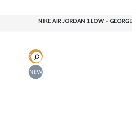
-63.5%
NEW