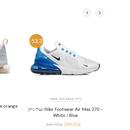
-53.3%
-51.
כל הדגמים אייר פורס 1 נייק NIKE AIR FORCE 1 החל מ
NIKE AIR MAX 270
נעלי נייק-e
נעלי נייק-Nike Footwear Air Max 270 –
White / Blue
640.00
₪
299.00
₪