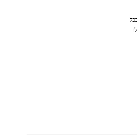
בכל
לו