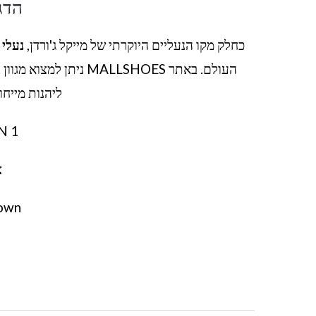
הדג
כחלק מקו הנעליים היוקרתי של מייקל ג'ורדן,
נעלי ג
העולם. באתר MALLSHOES
ליהנות מייחו
N 1
צ
own