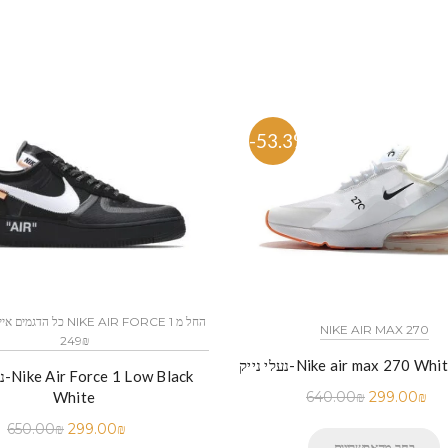
-53.3%
NIKE AIR MAX 270
249₪
Nike air max 270 White orang
נעלי
White
640.00
₪
299.00
₪
650.00
₪
299.00
₪
בחר מהאפשרויות