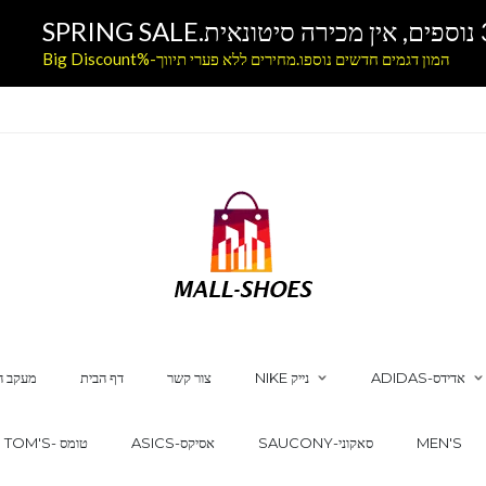
המון דגמים חדשים נוספו.מחירים ללא פערי תיווך-%Big Discount
ADIDAS-אדידס
NIKE נייק
צור קשר
דף הבית
מעקב ה
MEN'S
SAUCONY-סאקוני
ASICS-אסיקס
TOM'S- טומס