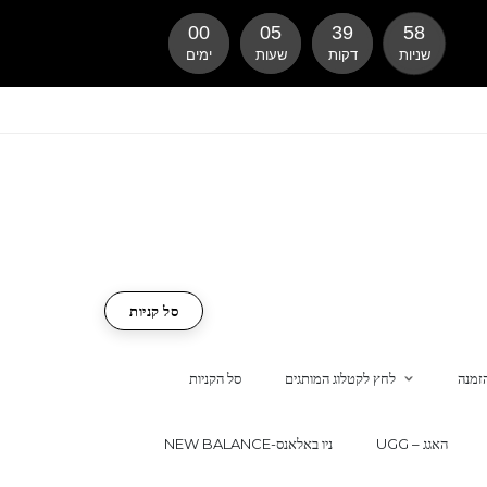
00
05
39
57
שניות
דקות
שעות
ימים
סל קניות
זמנה
לחץ לקטלוג המותגים
סל הקניות
UGG – האגג
NEW BALANCE-ניו באלאנס