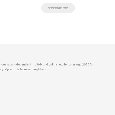
בחר מהאפשרויות
MallShoes is an independent multi-brand online retailer offering a
ety of products from leading labels.