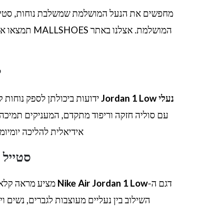
מחפשים את הנעל המושלמת שמשלבת נוחות, סטיי
המושלמת. אצלנו באתר MALLSHOES תמצאו את כל הדגמים, הצבעים והמידות של
י
נעלי Jordan 1 Low
ידועות ביכולתן לספק נוחות לא
עם סוליה חזקה וריפוד מתקדם, המעניקים תמיכה
אידיאלית להליכה יומיומי
סטייל א
דגם ה-
Nike Air Jordan 1 Low
מציע מראה קלאסי
השילוב בין נעליים מעוצבות לגברים, נשים וי