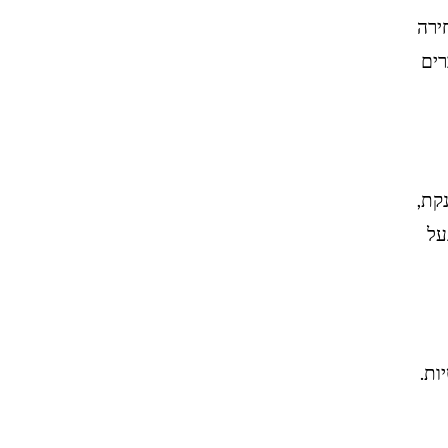
ירה
רים
נקת,
על
ות.