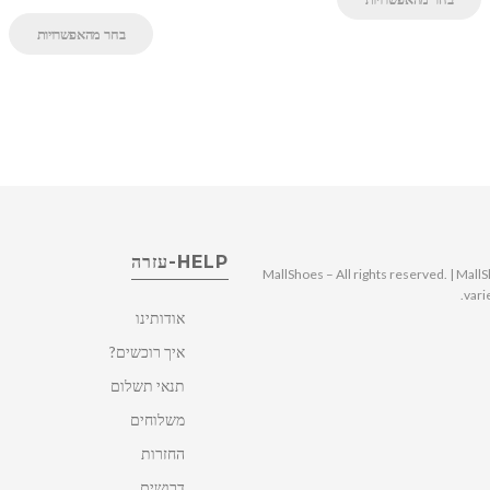
בחר מהאפשרויות
HELP-עזרה
© 2025 MallShoes – All rights reserved. | 
vari
אודותינו
איך רוכשים?
תנאי תשלום
משלוחים
החזרות
דרושים