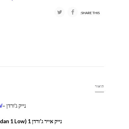
SHARE THIS:
תיאור
נייק ג'ורדן –
W
נייק אייר ג'ורדן 1 LOW (Nike Air Jordan 1 Low) – נעל אייקונית לכל מטרה