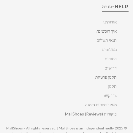
HELP-עזרה
אודותינו
איך רוכשים?
תנאי תשלום
משלוחים
החזרות
דרושים
תקנון פרטיות
תקנון
צור קשר
מעקב סטטוס הזמנה
ביקורות MallShoes (Reviews)
© 2025 MallShoes – All rights reserved. | MallShoes is an independent multi-