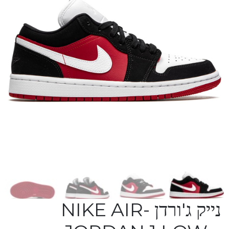
נייק ג'ורדן -NIKE AIR