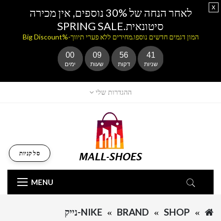
x
לאחר הנחה של 30% נוספים, אין מכירה
סיטונאית.SPRING SALE
המון דגמים חדשים נוספו.מחירים ללא פערי תיווך-%Big Discount
00
09
56
41
שניות
דקות
שעות
ימים
ההגדרות שלי
סל קניות
MENU
SHOP
BRAND
NIKE-נייק