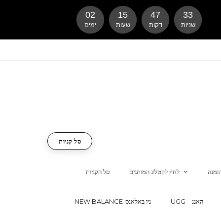
02
15
47
32
שניות
דקות
שעות
ימים
סל קניות
זמנה
לחץ לקטלוג המותגים
סל הקניות
UGG – האגג
NEW BALANCE-ניו באלאנס