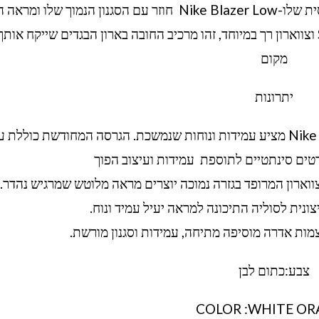
ball כולל פרטי זמש מרהיבים, עיצוב רטרו Swoosh וצווארון רך במיוחד, זהו מרכיב החובה בארון הבגדים שייקח א
מקום
יתרונות
תוכנן במקור עבור חישוקי ביצועים, Nike Blazer Low מציע עמידות ונוחות שנמשכת. הגרסה המחודשת כוללת
רטים סינתטיים לתוספת עמידות ועיצוב הפוך
וארון המרופד בגזרה נמוכה יוצרים מראה מלוטש שמרגיש נהדר.
נית לסוליה התיכונה למראה יעיל עמיד ונוח.
מות אדרה מוסיפה מתיחה, עמידות וסגנון מורשת.
צבע:כתום לבן
COLOR :WHITE O