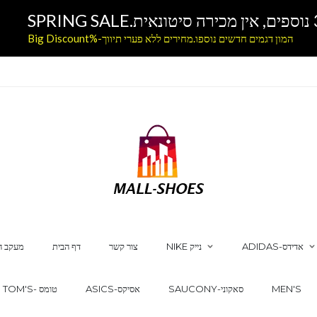
המון דגמים חדשים נוספו.מחירים ללא פערי תיווך-%Big Discount
ADIDAS-אדידס
NIKE נייק
צור קשר
דף הבית
מעקב ה
MEN'S
SAUCONY-סאקוני
ASICS-אסיקס
TOM'S- טומס