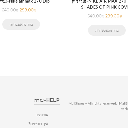
נעלי נייק-NIKE AIR MAX 270 THREE
נעלי נייק-Nike air max 270 Dip
SHADES OF PINK COV
640.00
₪
299.00
₪
640.00
₪
299.00
₪
בחר מהאפשרויות
בחר מהאפשרויות
HELP-עזרה
© 2025 MallShoes – All rights reserved. | 
vari
אודותינו
איך רוכשים?