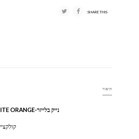
SHARE THIS:
תיאור
נייק בלייזר-NIKE BLAZER LOW '77
TE ORANGE
קולקציית