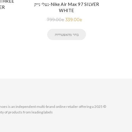
נעלי נייק-Nike Air Max 97 SILVER
ER
WHITE
799.00
₪
339.00
₪
בחר מהאפשרויות
MallShoes is an independent multi-brand online retailer offering a
ety of products from leading labels.