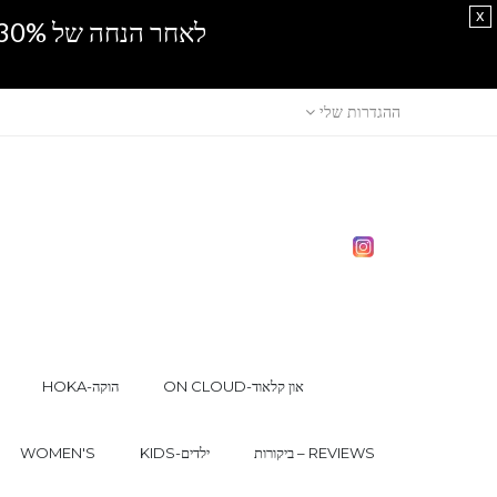
x
לאחר הנחה של 30% נוספים, אין מכירה סיטונאית.SPRING SALE
ההגדרות שלי
ON CLOUD-און קלאוד
HOKA-הוקה
ביקורות – REVIEWS
KIDS-ילדים
WOMEN'S