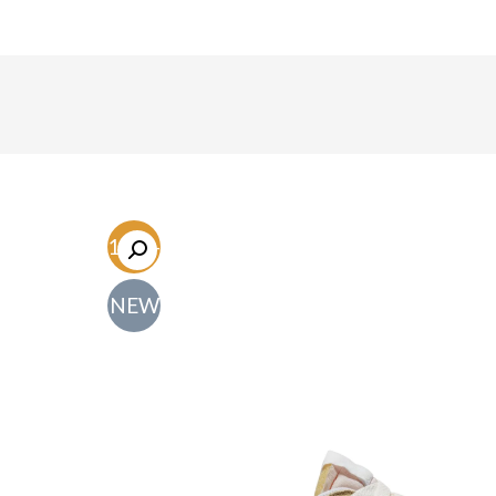
-61.7%
NEW