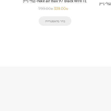
נעלי נייק-Nike air max 97 Black WHITE
לי נייק-Nike Air Force 1 Low White
799.00
₪
339.00
₪
בחר מהאפשרויות