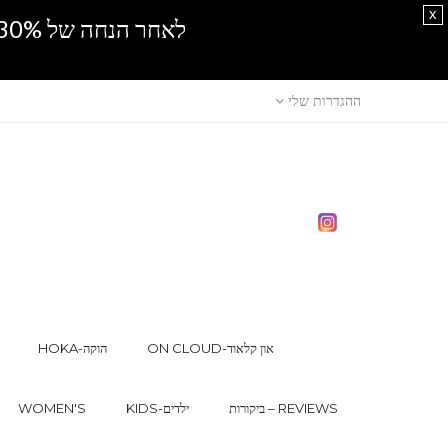
x
לאחר הנחה של 30% נוספים, אין מכירה סיטונאית.SPRING SALE
ההגדרות שלי
ON CLOUD-און קלאוד
HOKA-הוקה
ביקורות – REVIEWS
KIDS-ילדים
WOMEN'S