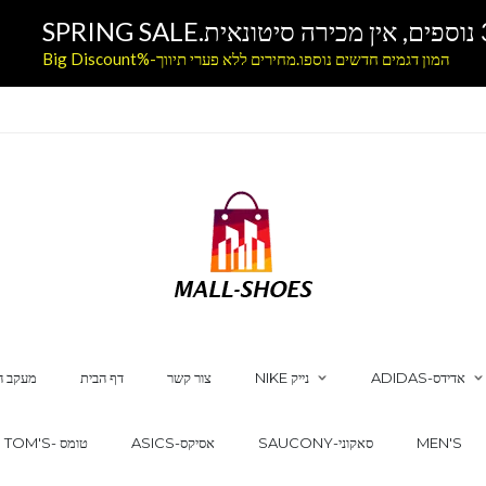
המון דגמים חדשים נוספו.מחירים ללא פערי תיווך-%Big Discount
ADIDAS-אדידס
NIKE נייק
צור קשר
דף הבית
מעקב ה
MEN'S
SAUCONY-סאקוני
ASICS-אסיקס
TOM'S- טומס