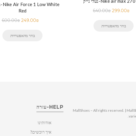
ייק-Nike air max 270 Dip
נע
Red
640.00
₪
299.00
₪
600.00
₪
249.00
₪
בחר מהאפשרויות
בחר מהאפשרויות
HELP-עזרה
© 2025 MallShoes – All rights reserved. | 
vari
אודותינו
איך רוכשים?