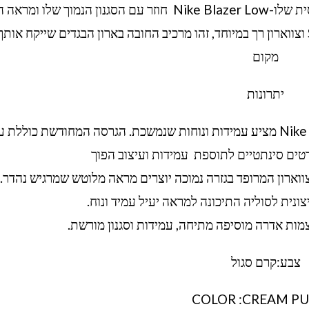
ball כולל פרטי זמש מרהיבים, עיצוב רטרו Swoosh וצווארון רך במיוחד, זהו מרכיב החובה בארון הבגדים שייקח א
מקום
יתרונות
תוכנן במקור עבור חישוקי ביצועים, Nike Blazer Low מציע עמידות ונוחות שנמשכת. הגרסה המחודשת כוללת
רטים סינתטיים לתוספת עמידות ועיצוב הפוך
וארון המרופד בגזרה נמוכה יוצרים מראה מלוטש שמרגיש נהדר.
נית לסוליה התיכונה למראה יעיל עמיד ונוח.
מות אדרה מוסיפה מתיחה, עמידות וסגנון מורשת.
צבע:קרם סגול
COLOR :CREAM PU