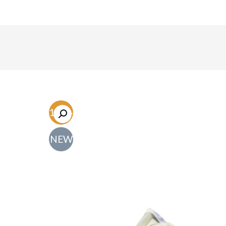
-61.7%
NEW