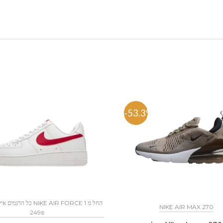
%
-53.3%
NIKE AIR MAX 270
249₪