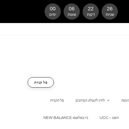
00
06
22
25
שניות
דקות
שעות
ימים
סל קניות
זמנה
לחץ לקטלוג המותגים
סל הקניות
UGG – האגג
NEW BALANCE-ניו באלאנס