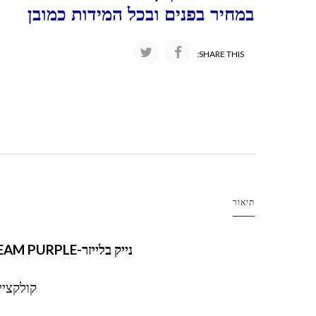
במחיר בפנים ובכל המידות כמובן
SHARE THIS:
תיאור
נייק בלייזר-NIKE BLAZER LOW '77
EAM PURPLE
קולקציית