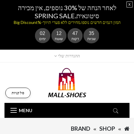
x
לאחר הנחה של 30% נוספים, אין מכירה
סיטונאית.SPRING SALE
המון דגמים חדשים נוספו.מחירים ללא פערי תיווך-%Big Discount
02
12
47
35
שניות
דקות
שעות
ימים
ההגדרות שלי
סל קניות
MENU
BRAND
SHOP