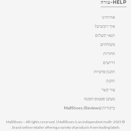
HELP-עזרה
אודותינו
איך רוכשים?
תנאי תשלום
משלוחים
החזרות
דרושים
תקנון פרטיות
תקנון
צור קשר
מעקב סטטוס הזמנה
ביקורות MallShoes (Reviews)
© 2025 MallShoes – All rights reserved. | MallShoes is an independent multi-
brand online retailer offering a variety of products from leading labels.