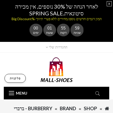
x
לאחר הנחה של 30% נוספים, אין מכירה
סיטונאית.SPRING SALE
המון דגמים חדשים נוספו.מחירים ללא פערי תיווך-%Big Discount
00
01
55
59
שניות
דקות
שעות
ימים
ההגדרות שלי
סל קניות
MENU
SHOP
BRAND
BURBERRY - ברברי