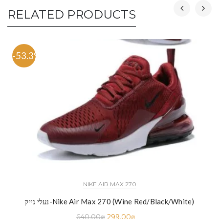
RELATED PRODUCTS
-53.3%
NIKE AIR MAX 270
נעלי נייק-Nike Air Max 270 (Wine Red/Black/White)
640.00
₪
299.00
₪