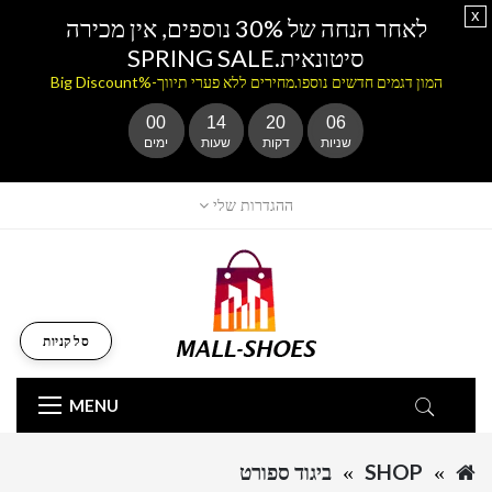
x
לאחר הנחה של 30% נוספים, אין מכירה
סיטונאית.SPRING SALE
המון דגמים חדשים נוספו.מחירים ללא פערי תיווך-%Big Discount
00
14
20
06
שניות
דקות
שעות
ימים
ההגדרות שלי
סל קניות
MENU
SHOP
ביגוד ספורט