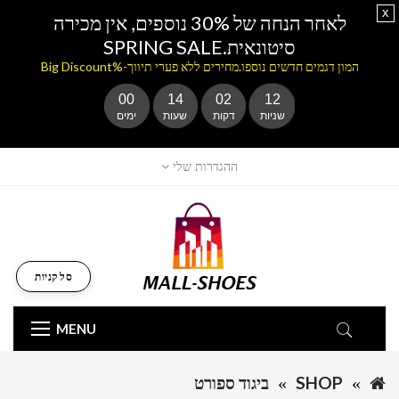
x
לאחר הנחה של 30% נוספים, אין מכירה
סיטונאית.SPRING SALE
המון דגמים חדשים נוספו.מחירים ללא פערי תיווך-%Big Discount
00
14
02
12
שניות
דקות
שעות
ימים
ההגדרות שלי
סל קניות
MENU
SHOP
ביגוד ספורט