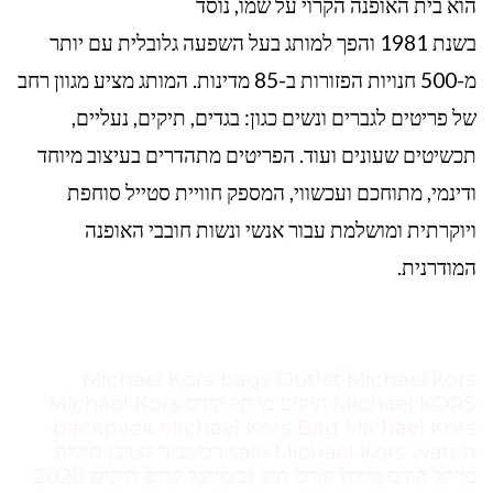
הוא בית האופנה הקרוי על שמו, נוסד
בשנת 1981 והפך למותג בעל השפעה גלובלית עם יותר
מ-500 חנויות הפזורות ב-85 מדינות. המותג מציע מגוון רחב
של פריטים לגברים ונשים כגון: בגדים, תיקים, נעליים,
תכשיטים שעונים ועוד. הפריטים מתהדרים בעיצוב מיוחד
ודינמי, מתוחכם ועכשווי, המספק חוויית סטייל סוחפת
ויוקרתית ומושלמת עבור אנשי ונשות חובבי האופנה
המודרנית.
Michael Kors bags Outlet Michael kors
Michael KORS תיקים מייקל קורס Michael Kors
backpack Michael Kors Bag Michael Kors
sale Michael Kors watch המשביר לצרכן תיקים
מייקל קורס מייקל קורס תיק גב מייקל קורס תיקים 2020