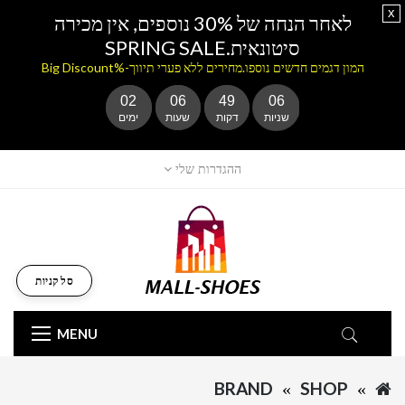
x
לאחר הנחה של 30% נוספים, אין מכירה
סיטונאית.SPRING SALE
המון דגמים חדשים נוספו.מחירים ללא פערי תיווך-%Big Discount
02
06
49
06
שניות
דקות
שעות
ימים
ההגדרות שלי
סל קניות
MENU
BRAND
SHOP