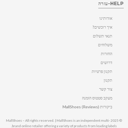
HELP-עזרה
אודותינו
איך רוכשים?
תנאי תשלום
משלוחים
החזרות
דרושים
תקנון פרטיות
תקנון
צור קשר
מעקב סטטוס הזמנה
ביקורות MallShoes (Reviews)
© 2025 MallShoes – All rights reserved. | MallShoes is an independent multi-
brand online retailer offering a variety of products from leading labels.