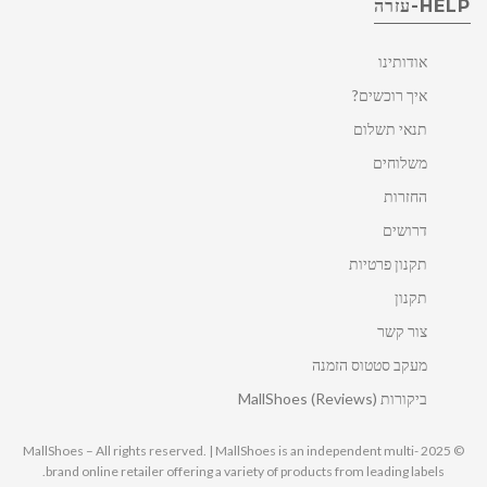
HELP-עזרה
אודותינו
איך רוכשים?
תנאי תשלום
משלוחים
החזרות
דרושים
תקנון פרטיות
תקנון
צור קשר
מעקב סטטוס הזמנה
ביקורות MallShoes (Reviews)
© 2025 MallShoes – All rights reserved. | MallShoes is an independent multi-
brand online retailer offering a variety of products from leading labels.