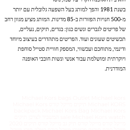
בשנת 1981 והפך למותג בעל השפעה גלובלית עם יותר
מ-500 חנויות הפזורות ב-85 מדינות. המותג מציע מגוון רחב
של פריטים לגברים ונשים כגון: בגדים, תיקים, נעליים,
תכשיטים שעונים ועוד. הפריטים מתהדרים בעיצוב מיוחד
ודינמי, מתוחכם ועכשווי, המספק חוויית סטייל סוחפת
ויוקרתית ומושלמת עבור אנשי ונשות חובבי האופנה
המודרנית.
Michael Kors bags Outlet Michael kors
Michael KORS תיקים מייקל קורס Michael Kors
backpack Michael Kors Bag Michael Kors
sale Michael Kors watch המשביר לצרכן תיקים
מייקל קורס מייקל קורס תיק גב מייקל קורס תיקים 2020
מייקל קורס תיקים פקטורי מייקל קורס קטלוג תיקי מייקל