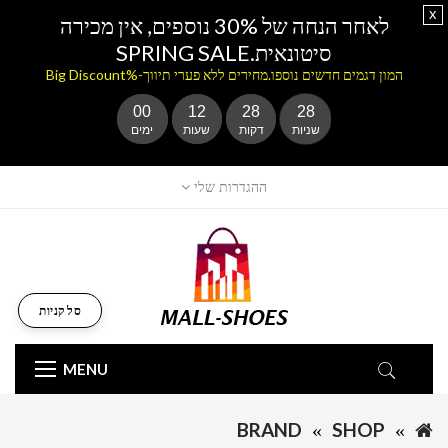
x
לאחר הנחה של 30% נוספים, אין מכירה
סיטונאית.SPRING SALE
המון דגמים חדשים נוספו.מחירים ללא פערי תיווך-%Big Discount
00
12
28
28
שניות
דקות
שעות
ימים
ההגדרות שלי
סל קניות
MENU
BRAND
SHOP