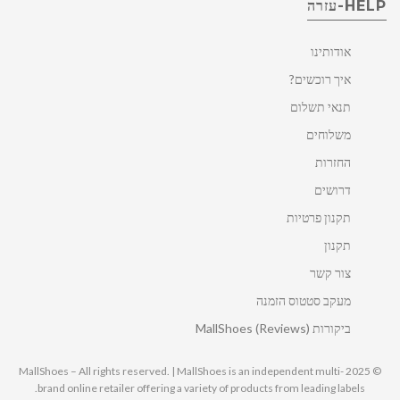
HELP-עזרה
אודותינו
איך רוכשים?
תנאי תשלום
משלוחים
החזרות
דרושים
תקנון פרטיות
תקנון
צור קשר
מעקב סטטוס הזמנה
ביקורות MallShoes (Reviews)
© 2025 MallShoes – All rights reserved. | MallShoes is an independent multi-
brand online retailer offering a variety of products from leading labels.