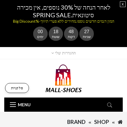
x
לאחר הנחה של 30% נוספים, אין מכירה
סיטונאית.SPRING SALE
המון דגמים חדשים נוספו.מחירים ללא פערי תיווך-%Big Discount
00
18
48
26
שניות
דקות
שעות
ימים
ההגדרות שלי
סל קניות
MENU
BRAND
SHOP