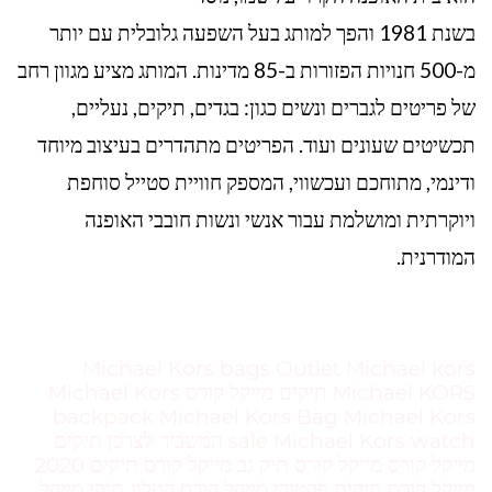
בשנת 1981 והפך למותג בעל השפעה גלובלית עם יותר
מ-500 חנויות הפזורות ב-85 מדינות. המותג מציע מגוון רחב
של פריטים לגברים ונשים כגון: בגדים, תיקים, נעליים,
תכשיטים שעונים ועוד. הפריטים מתהדרים בעיצוב מיוחד
ודינמי, מתוחכם ועכשווי, המספק חוויית סטייל סוחפת
ויוקרתית ומושלמת עבור אנשי ונשות חובבי האופנה
המודרנית.
Michael Kors bags Outlet Michael kors
Michael KORS תיקים מייקל קורס Michael Kors
backpack Michael Kors Bag Michael Kors
sale Michael Kors watch המשביר לצרכן תיקים
מייקל קורס מייקל קורס תיק גב מייקל קורס תיקים 2020
מייקל קורס תיקים פקטורי מייקל קורס קטלוג תיקי מייקל