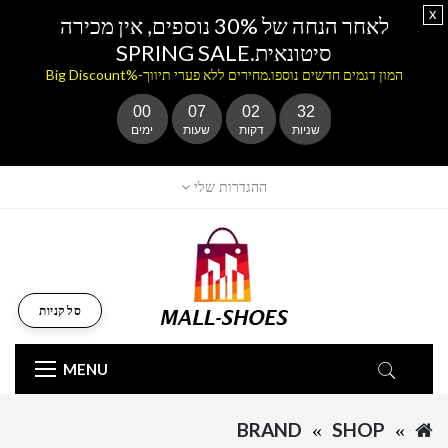
x
לאחר הנחה של 30% נוספים, אין מכירה
סיטונאית.SPRING SALE
המון דגמים חדשים נוספו.מחירים ללא פערי תיווך-%Big Discount
00
07
02
32
שניות
דקות
שעות
ימים
ההגדרות שלי
סל קניות
MENU
BRAND
SHOP