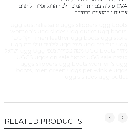
EVA סוליה עם יותר תמיכה לכף הרגל ופיזור לחצים.
צבעים : המוצגים בבחירה
ugg australia sale uggs slippers ugg boots
women's ugg slides ugg outlet ugg boots,
men leather ugg boots ugg store חיקוי מגפי
ugg נעלי בית ugg מגפי ugg לילדים נעלי בית ugg
מחיר UGG boots ממה עשויות מגפי ugg Ugg ישראל
סניפים UGG sale ישראל UGGS uggs on sale
uggs slippers ugg boots women's ugg
boots, men green uggs periwinkle uggs
ugg's slides ugg outlet
RELATED PRODUCTS