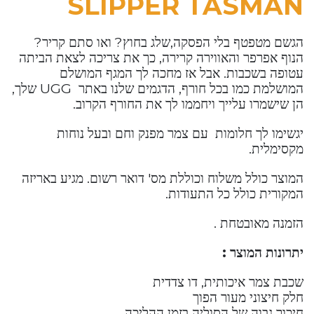
SLIPPER TASMAN
הגשם מטפטף בלי הפסקה,שלג בחוץ? ואו סתם קריר?
הנוף אפרפר והאווירה קרירה, כך את צריכה לצאת הביתה
עטופה בשכבות. אבל אז מחכה לך המגף המושלם
המושלמת כמו בכל חורף, הדגמים שלנו באתר UGG שלך,
הן שישמרו עלייך ויחממו לך את החורף הקרוב.
יגשימו לך חלומות עם צמר מפנק וחם ובעל נוחות
מקסימלית.
המוצר כולל משלוח וכוללת מס' דואר רשום. מגיע באריזה
המקורית כולל כל התעודות.
הזמנה מאובטחת .
יתרונות המוצר :
שכבת צמר איכותית, דו צדדית
חלק חיצוני מעור הפוך
חיכוך גבוה של הסוליה בזמן ההליכה