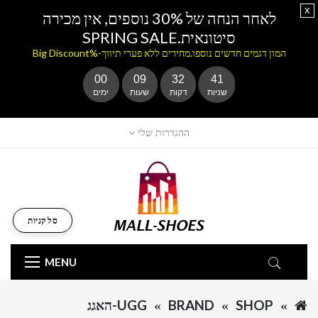
x
לאחר הנחה של 30% נוספים, אין מכירה
סיטונאית.SPRING SALE
המון דגמים חדשים נוספו.מחירים ללא פערי תיווך-%Big Discount
00
09
32
41
שניות
דקות
שעות
ימים
ההגדרות שלי
סל קניות
MENU
SHOP
BRAND
UGG-האגג