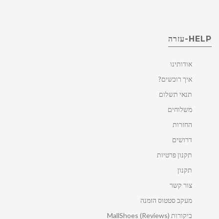
HELP-עזרה
אודותינו
איך רוכשים?
תנאי תשלום
משלוחים
החזרות
דרושים
תקנון פרטיות
תקנון
צור קשר
מעקב סטטוס הזמנה
ביקורות MallShoes (Reviews)