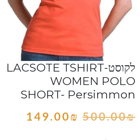
לקוסט-LACSOTE TSHIRT
WOMEN POLO
SHORT- Persimmon
149.00
₪
500.00
₪