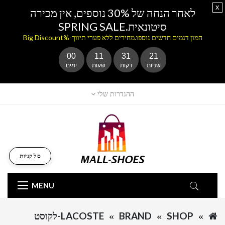
x
לאחר הנחה של 30% נוספים, אין מכירה
סיטונאית.SPRING SALE
המון דגמים חדשים נוספו.מחירים ללא פערי תיווך-%Big Discount
00
11
31
21
שניות
דקות
שעות
ימים
ההגדרות שלי
סל קניות
MENU
SHOP
BRAND
LACOSTE-לקוסט