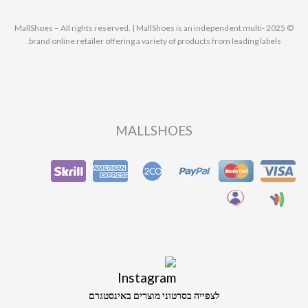
© 2025 MallShoes – All rights reserved. | MallShoes is an independent multi-
brand online retailer offering a variety of products from leading labels.
MALLSHOES
לצפייה בסרטוני מוצרים באינסטגרם