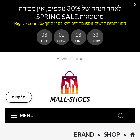
x
לאחר הנחה של 30% נוספים, אין מכירה
סיטונאית.SPRING SALE
המון דגמים חדשים נוספו.מחירים ללא פערי תיווך-%Big Discount
03
01
13
33
שניות
דקות
שעות
ימים
ההגדרות שלי
סל קניות
MENU
BRAND
SHOP