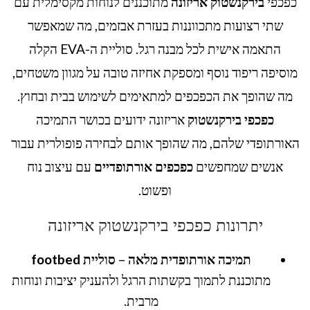
כפכפי
בירקנשטוק אריזונה
מתוכננים לנוחות מקסימלית עם
שתי רצועות מתכווננות בעזרת אבזמים, מה שמאפשר
התאמה אישית לכל מבנה רגל. סוליית ה-EVA הקלה
מוסיפה ריפוד נוסף ומספקת אחיזה טובה על מגוון משטחים,
מה שהופך את הכפכפים למתאימים לשימוש בבית ובחוץ.
כפכפי בירקנשטוק
אריזונה ידועים בכושר התמיכה
האורתופדי שלהם, מה שהופך אותם לבחירה פופולרית עבור
אנשים שמחפשים
כפכפים אורתופדיים
עם עיצוב נוח
ופשוט.
יתרונות כפכפי בירקנשטוק אריזונה
תמיכה אורתופדית מלאה
–
סוליית footbed
מתוכננת לתמוך בקשתות הרגל ולהעניק יציבות ונוחות
מרבית.