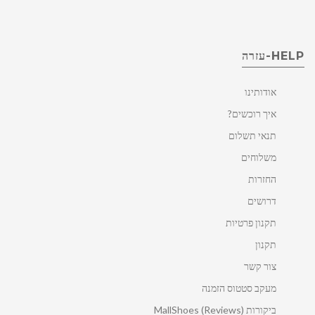
HELP-עזרה
אודותינו
איך רוכשים?
תנאי תשלום
משלוחים
החזרות
דרושים
תקנון פרטיות
תקנון
צור קשר
מעקב סטטוס הזמנה
ביקורות MallShoes (Reviews)