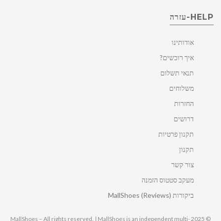
HELP-עזרה
אודותינו
איך רוכשים?
תנאי תשלום
משלוחים
החזרות
דרושים
תקנון פרטיות
תקנון
צור קשר
מעקב סטטוס הזמנה
ביקורות MallShoes (Reviews)
© 2025 MallShoes – All rights reserved. | MallShoes is an independent multi-