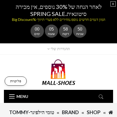
x
לאחר הנחה של 30% נוספים, אין מכירה
סיטונאית.SPRING SALE
המון דגמים חדשים נוספו.מחירים ללא פערי תיווך-%Big Discount
00
05
58
50
שניות
דקות
שעות
ימים
ההגדרות שלי
סל קניות
MENU
SHOP
BRAND
טומי הילפיגר-TOMMY