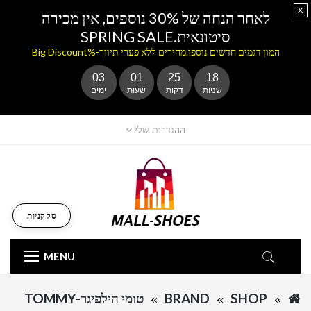
x
לאחר הנחה של 30% נוספים, אין מכירה
סיטונאית.SPRING SALE
המון דגמים חדשים נוספו.מחירים ללא פערי תיווך-%Big Discount
03
01
25
17
שניות
דקות
שעות
ימים
ההגדרות שלי
סל קניות
MENU
SHOP
BRAND
טומי הילפיגר-TOMMY