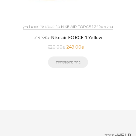
כל הדגמים אייר פורס 1 נייק NIKE AIR FORCE 1 החל מ 249₪
נעלי נייק-Nike air FORCE 1 Yellow
620.00
₪
249.00
₪
בחר מהאפשרויות
HELP-עזרה