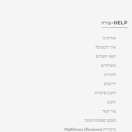
HELP-עזרה
אודותינו
איך רוכשים?
תנאי תשלום
משלוחים
החזרות
דרושים
תקנון פרטיות
תקנון
צור קשר
מעקב סטטוס הזמנה
ביקורות MallShoes (Reviews)