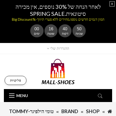
x
לאחר הנחה של 30% נוספים, אין מכירה
סיטונאית.SPRING SALE
המון דגמים חדשים נוספו.מחירים ללא פערי תיווך-%Big Discount
00
16
40
50
שניות
דקות
שעות
ימים
ההגדרות שלי
סל קניות
MENU
SHOP
BRAND
טומי הילפיגר-TOMMY