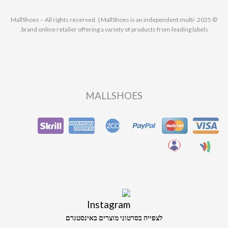
© 2025 MallShoes – All rights reserved. | MallShoes is an independent multi-
brand online retailer offering a variety of products from leading labels.
MALLSHOES
לצפייה בסרטוני מוצרים באינסטגרם