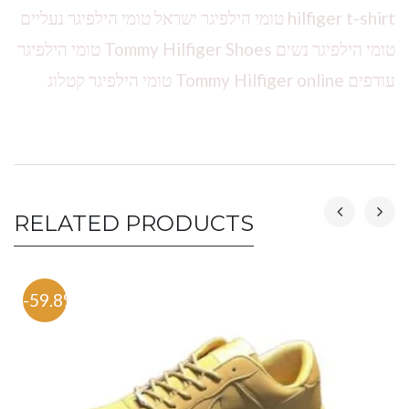
hilfiger t-shirt טומי הילפיגר ישראל טומי הילפיגר נעליים
טומי הילפיגר נשים Tommy Hilfiger Shoes טומי הילפיגר
עודפים Tommy Hilfiger online טומי הילפיגר קטלוג
RELATED PRODUCTS
-59.8%