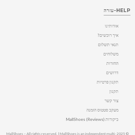
HELP-עזרה
אודותינו
איך רוכשים?
תנאי תשלום
משלוחים
החזרות
דרושים
תקנון פרטיות
תקנון
צור קשר
מעקב סטטוס הזמנה
ביקורות MallShoes (Reviews)
© 2025 MallShoes – All rights reserved. | MallShoes is an independent multi-