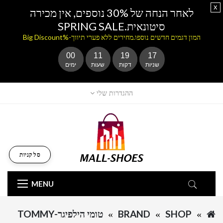
x
לאחר הנחה של 30% נוספים, אין מכירה
סיטונאית.SPRING SALE
המון דגמים חדשים נוספו.מחירים ללא פערי תיווך-%Big Discount
00
11
19
16
שניות
דקות
שעות
ימים
ההגדרות שלי
סל קניות
MENU
SHOP
BRAND
טומי הילפיגר-TOMMY