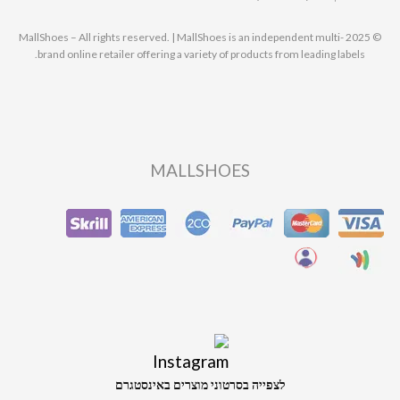
© 2025 MallShoes – All rights reserved. | MallShoes is an independent multi-
brand online retailer offering a variety of products from leading labels.
MALLSHOES
לצפייה בסרטוני מוצרים באינסטגרם