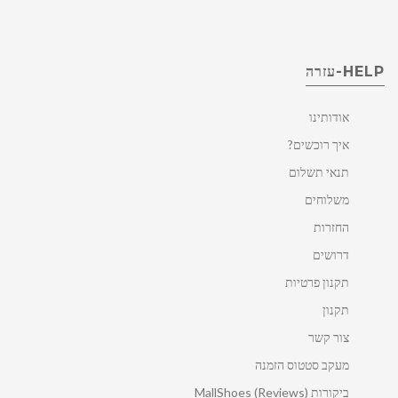
HELP-עזרה
אודותינו
איך רוכשים?
תנאי תשלום
משלוחים
החזרות
דרושים
תקנון פרטיות
תקנון
צור קשר
מעקב סטטוס הזמנה
ביקורות MallShoes (Reviews)