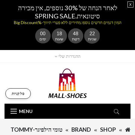
x
לאחר הנחה של 30% נוספים, אין מכירה
סיטונאית.SPRING SALE
המון דגמים חדשים נוספו.מחירים ללא פערי תיווך-%Big Discount
00
18
48
22
שניות
דקות
שעות
ימים
ההגדרות שלי
סל קניות
MENU
SHOP
BRAND
טומי הילפיגר-TOMMY