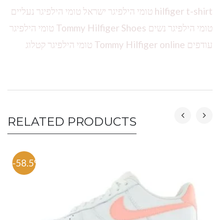
hilfiger t-shirt טומי הילפיגר ישראל טומי הילפיגר נעליים
טומי הילפיגר נשים Tommy Hilfiger Shoes טומי הילפיגר
עודפים Tommy Hilfiger online טומי הילפיגר קטלוג
RELATED PRODUCTS
-58.5%