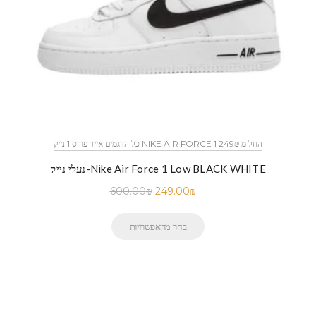
כל הדגמים אייר פורס 1 נייק NIKE AIR FORCE 1 החל מ 249₪
נעלי נייק-Nike Air Force 1 Low BLACK WHITE
600.00
₪
249.00
₪
בחר מהאפשרויות