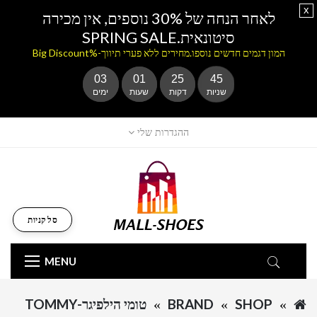
x
לאחר הנחה של 30% נוספים, אין מכירה
סיטונאית.SPRING SALE
המון דגמים חדשים נוספו.מחירים ללא פערי תיווך-%Big Discount
03
01
25
45
שניות
דקות
שעות
ימים
ההגדרות שלי
סל קניות
MENU
SHOP
BRAND
טומי הילפיגר-TOMMY