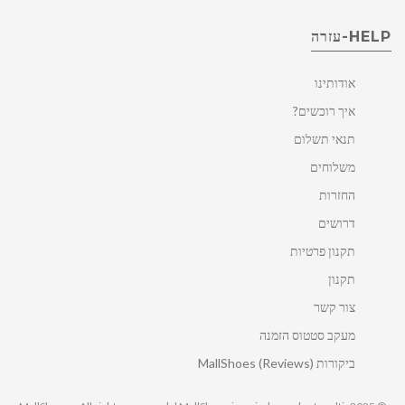
HELP-עזרה
אודותינו
איך רוכשים?
תנאי תשלום
משלוחים
החזרות
דרושים
תקנון פרטיות
תקנון
צור קשר
מעקב סטטוס הזמנה
ביקורות MallShoes (Reviews)