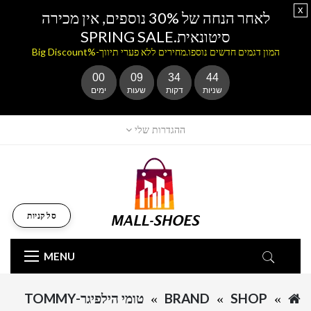
x
לאחר הנחה של 30% נוספים, אין מכירה
סיטונאית.SPRING SALE
המון דגמים חדשים נוספו.מחירים ללא פערי תיווך-%Big Discount
00
09
34
44
שניות
דקות
שעות
ימים
ההגדרות שלי
סל קניות
MENU
SHOP
BRAND
טומי הילפיגר-TOMMY