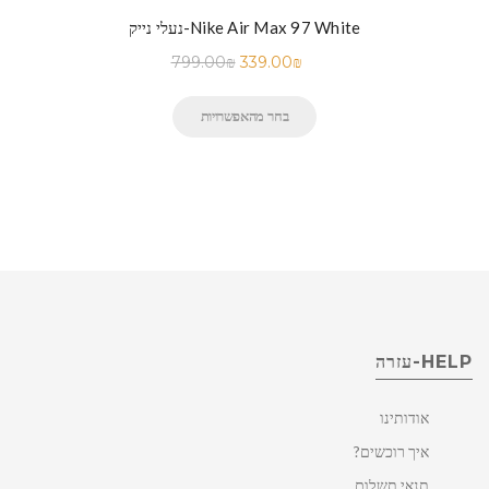
נעלי נייק-Nike Air Max 97 White
799.00
₪
339.00
₪
בחר מהאפשרויות
HELP-עזרה
אודותינו
איך רוכשים?
תנאי תשלום