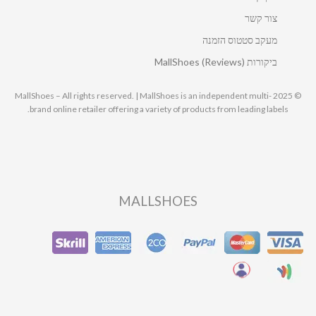
צור קשר
מעקב סטטוס הזמנה
ביקורות MallShoes (Reviews)
© 2025 MallShoes – All rights reserved. | MallShoes is an independent multi-
brand online retailer offering a variety of products from leading labels.
MALLSHOES