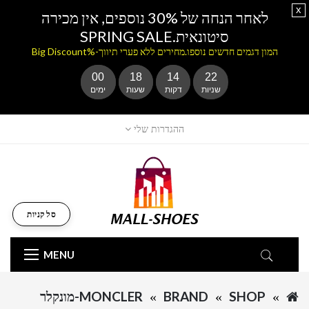
x
לאחר הנחה של 30% נוספים, אין מכירה
סיטונאית.SPRING SALE
המון דגמים חדשים נוספו.מחירים ללא פערי תיווך-%Big Discount
00
18
14
22
שניות
דקות
שעות
ימים
ההגדרות שלי
סל קניות
MENU
SHOP
BRAND
MONCLER-מונקלר